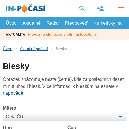
Přejít
na
hlavní
obsah
Úvod
Aktuálně
Radar
Předpověď
Numerický model
Převážně slunečno s letními teplotami
AKTUALITA:
Úvod
Aktuální počasí
Blesky
Blesky
Obrázek znázorňuje místa (černě), kde za posledních deset
minut uhodil blesk. Více informací k bleskům naleznete v
nápovědě
.
Město
Den
Čas