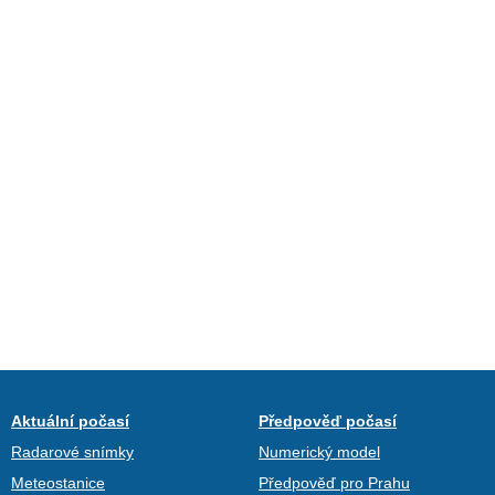
Aktuální počasí
Předpověď počasí
Radarové snímky
Numerický model
Meteostanice
Předpověď pro Prahu