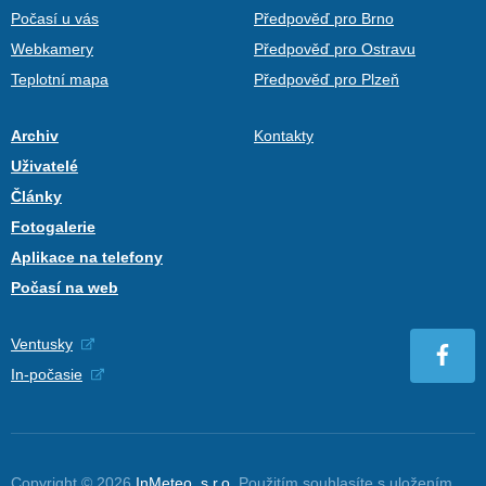
Počasí u vás
Předpověď pro Brno
Webkamery
Předpověď pro Ostravu
Teplotní mapa
Předpověď pro Plzeň
Archiv
Kontakty
Uživatelé
Články
Fotogalerie
Aplikace na telefony
Počasí na web
Ventusky
In-počasie
Copyright © 2026
InMeteo, s.r.o.
Použitím souhlasíte s uložením