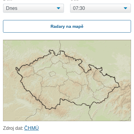
Radary na mapě
Zdroj dat:
ČHMÚ