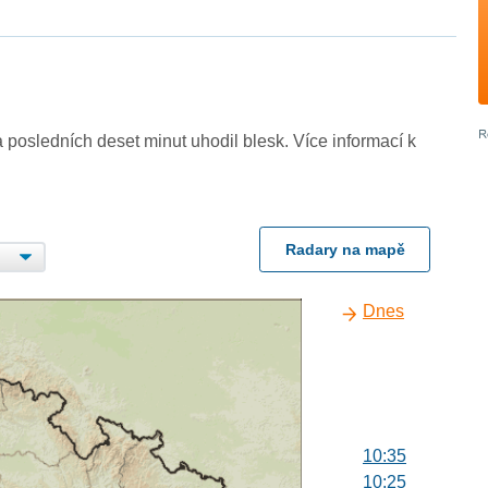
 posledních deset minut uhodil blesk. Více informací k
Radary na mapě
Dnes
10:35
10:25