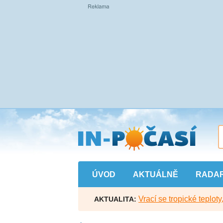
Přejít
na
hlavní
obsah
ÚVOD
AKTUÁLNĚ
RADA
Vrací se tropické teploty
AKTUALITA: