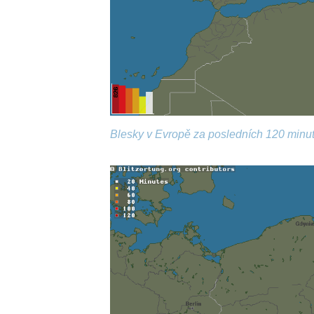
Blesky v Evropě za posledních 120 minut