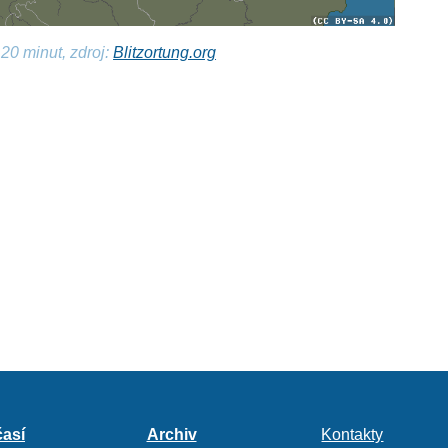
20 minut, zdroj:
Blitzortung.org
así
Archiv
Kontakty