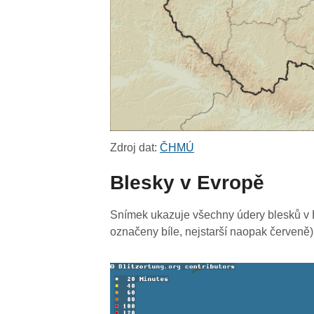
Zdroj dat:
ČHMÚ
Blesky v Evropě
Snímek ukazuje všechny údery blesků v E
označeny bíle, nejstarší naopak červeně)