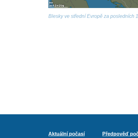
Blesky ve střední Evropě za posledních 1
Aktuální počasí
Předpověď poč