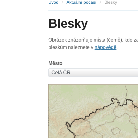
Úvod
Aktuální počasí
Blesky
Blesky
Obrázek znázorňuje místa (černě), kde za
bleskům naleznete v
nápovědě
.
Město