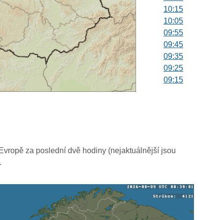
10:15
10:05
09:55
09:45
09:35
09:25
09:15
09:05
08:55
08:45
08:35
08:25
08:15
vropě za poslední dvě hodiny (nejaktuálnější jsou
08:05
.
07:55
07:45
07:35
07:25