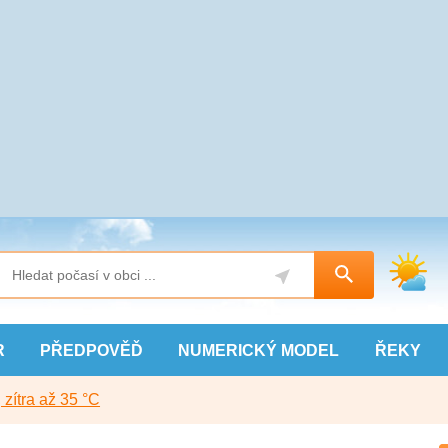
R
PŘEDPOVĚĎ
NUMERICKÝ
MODEL
ŘEKY
, zítra až 35 °C