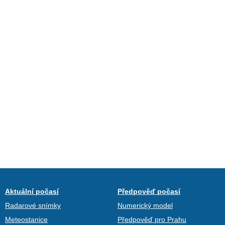
Aktuální počasí
Předpověď počasí
Radarové snímky
Numerický model
Meteostanice
Předpověď pro Prahu