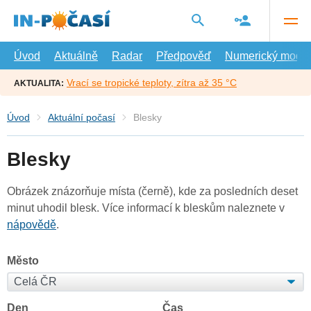
Přejít
na
hlavní
obsah
Úvod
Aktuálně
Radar
Předpověď
Numerický model
Vrací se tropické teploty, zítra až 35 °C
AKTUALITA:
Úvod
Aktuální počasí
Blesky
Blesky
Obrázek znázorňuje místa (černě), kde za posledních deset
minut uhodil blesk. Více informací k bleskům naleznete v
nápovědě
.
Město
Den
Čas