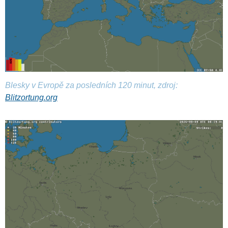
Blesky v Evropě za posledních 120 minut, zdroj:
Blitzortung.org