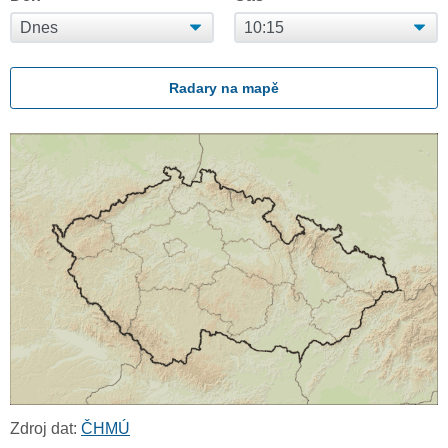
Radary na mapě
Zdroj dat:
ČHMÚ