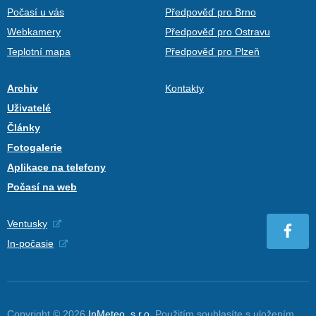
Počasí u vás
Předpověď pro Brno
Webkamery
Předpověď pro Ostravu
Teplotní mapa
Předpověď pro Plzeň
Archiv
Kontakty
Uživatelé
Články
Fotogalerie
Aplikace na telefony
Počasí na web
Ventusky
In-počasie
Copyright © 2026
InMeteo, s.r.o.
Použitím souhlasíte s uložením