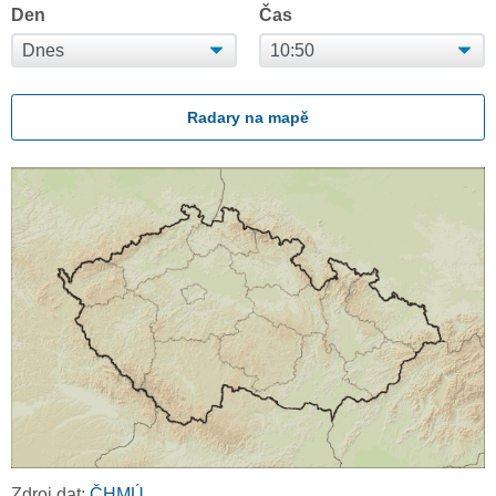
Den
Čas
Radary na mapě
Zdroj dat:
ČHMÚ