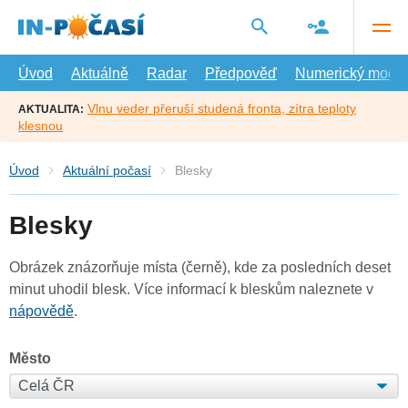
Přejít
na
hlavní
obsah
Úvod
Aktuálně
Radar
Předpověď
Numerický model
Vlnu veder přeruší studená fronta, zítra teploty
AKTUALITA:
klesnou
Úvod
Aktuální počasí
Blesky
Blesky
Obrázek znázorňuje místa (černě), kde za posledních deset
minut uhodil blesk. Více informací k bleskům naleznete v
nápovědě
.
Město