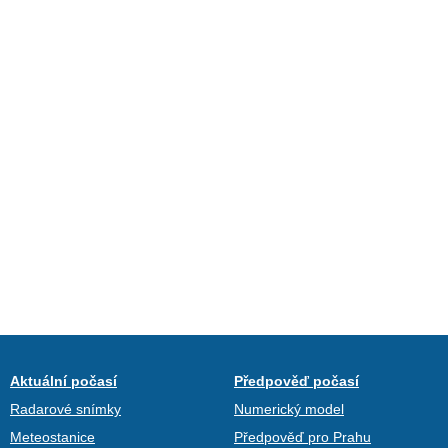
Aktuální počasí
Předpověď počasí
Radarové snímky
Numerický model
Meteostanice
Předpověď pro Prahu