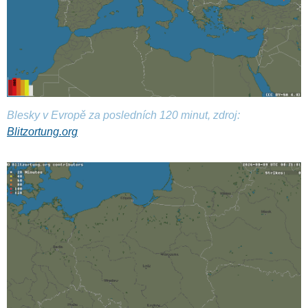
Blesky v Evropě za posledních 120 minut, zdroj:
Blitzortung.org