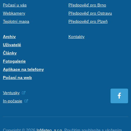
Počasí u vás
Předpověď pro Brno
Webkamery
Předpověď pro Ostravu
Teplotní mapa
Předpověď pro Plzeň
Archiv
Kontakty
Uživatelé
Články
Fotogalerie
Aplikace na telefony
Počasí na web
Ventusky
In-počasie
Copyright © 2026
InMeteo, s.r.o.
Použitím souhlasíte s uložením