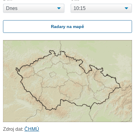
Radary na mapě
Zdroj dat:
ČHMÚ