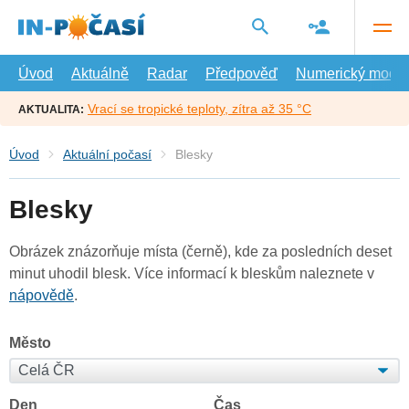
Přejít
na
hlavní
obsah
Úvod
Aktuálně
Radar
Předpověď
Numerický model
Vrací se tropické teploty, zítra až 35 °C
AKTUALITA:
Úvod
Aktuální počasí
Blesky
Blesky
Obrázek znázorňuje místa (černě), kde za posledních deset
minut uhodil blesk. Více informací k bleskům naleznete v
nápovědě
.
Město
Den
Čas