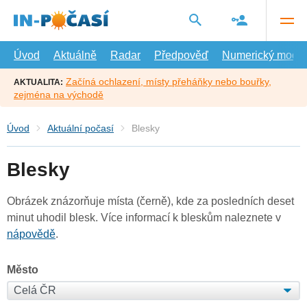
Přejít
na
hlavní
obsah
Úvod
Aktuálně
Radar
Předpověď
Numerický model
Začíná ochlazení, místy přeháňky nebo bouřky,
AKTUALITA:
zejména na východě
Úvod
Aktuální počasí
Blesky
Blesky
Obrázek znázorňuje místa (černě), kde za posledních deset
minut uhodil blesk. Více informací k bleskům naleznete v
nápovědě
.
Město