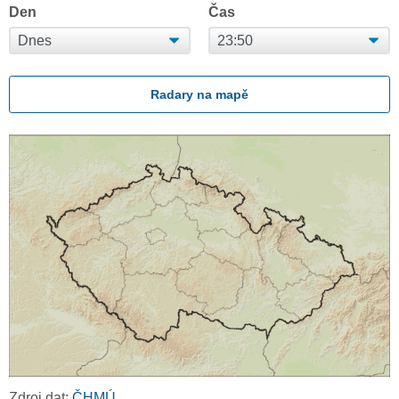
Den
Čas
Radary na mapě
Zdroj dat:
ČHMÚ