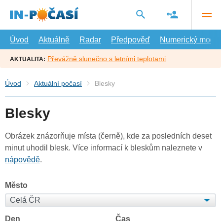
Přejít
na
hlavní
obsah
Úvod
Aktuálně
Radar
Předpověď
Numerický model
Převážně slunečno s letními teplotami
AKTUALITA:
Úvod
Aktuální počasí
Blesky
Blesky
Obrázek znázorňuje místa (černě), kde za posledních deset
minut uhodil blesk. Více informací k bleskům naleznete v
nápovědě
.
Město
Den
Čas