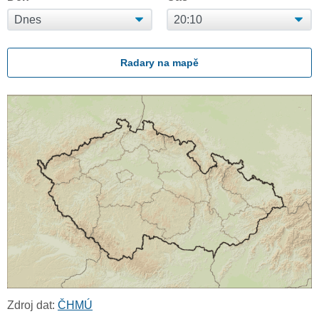
Radary na mapě
Zdroj dat:
ČHMÚ