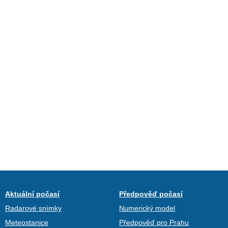
Aktuální počasí
Předpověď počasí
Radarové snímky
Numerický model
Meteostanice
Předpověď pro Prahu