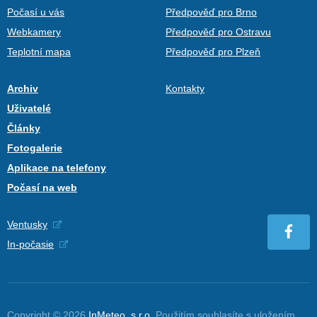
Počasí u vás
Předpověď pro Brno
Webkamery
Předpověď pro Ostravu
Teplotní mapa
Předpověď pro Plzeň
Archiv
Kontakty
Uživatelé
Články
Fotogalerie
Aplikace na telefony
Počasí na web
Ventusky
In-počasie
Copyright © 2026
InMeteo, s.r.o.
Použitím souhlasíte s uložením