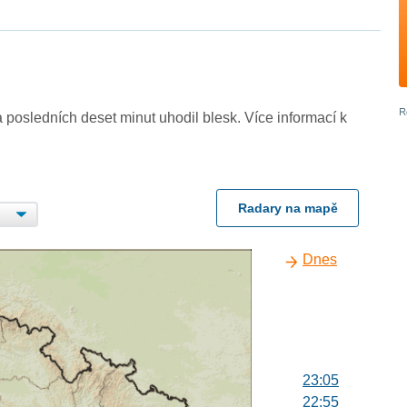
 posledních deset minut uhodil blesk. Více informací k
Radary na mapě
Dnes
23:05
22:55