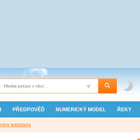
R
PŘEDPOVĚĎ
NUMERICKÝ
MODEL
ŘEKY
ními teplotami