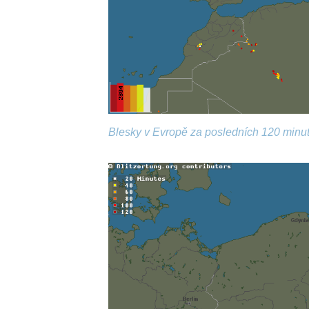
Blesky v Evropě za posledních 120 minut