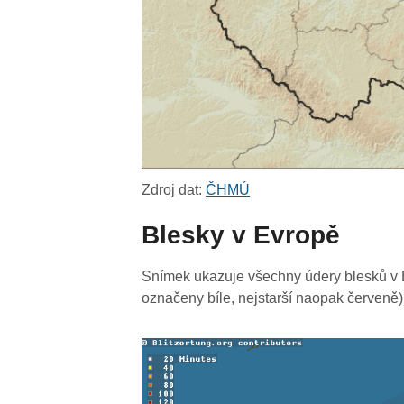
Zdroj dat:
ČHMÚ
Blesky v Evropě
Snímek ukazuje všechny údery blesků v E
označeny bíle, nejstarší naopak červeně)