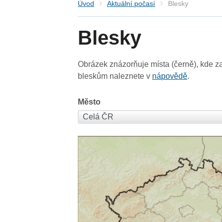
Úvod
Aktuální počasí
Blesky
Blesky
Obrázek znázorňuje místa (černě), kde za
bleskům naleznete v
nápovědě
.
Město