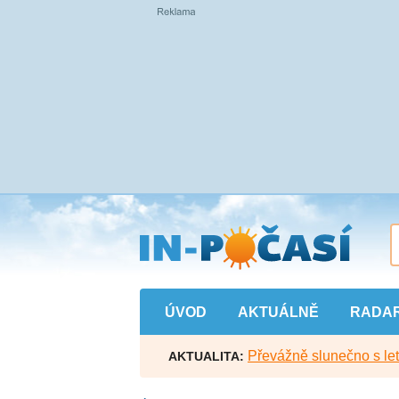
Přejít
na
hlavní
obsah
ÚVOD
AKTUÁLNĚ
RADA
Převážně slunečno s let
AKTUALITA: