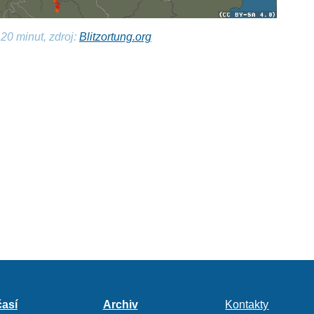
20 minut, zdroj:
Blitzortung.org
así
Archiv
Kontakty