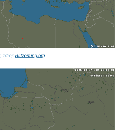
, zdroj:
Blitzortung.org