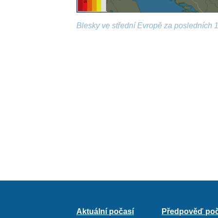
Blesky ve střední Evropě za posledních 1
Aktuální počasí
Předpověď poč