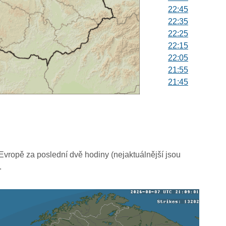
22:45
22:35
22:25
22:15
22:05
21:55
21:45
21:35
21:25
21:15
21:05
20:55
20:45
vropě za poslední dvě hodiny (nejaktuálnější jsou
20:35
.
20:25
20:15
20:05
19:55