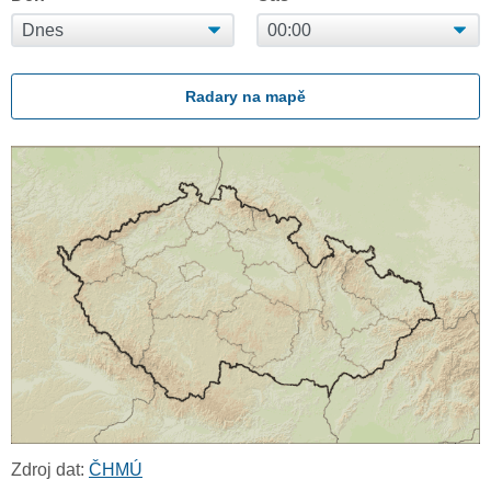
Radary na mapě
Zdroj dat:
ČHMÚ