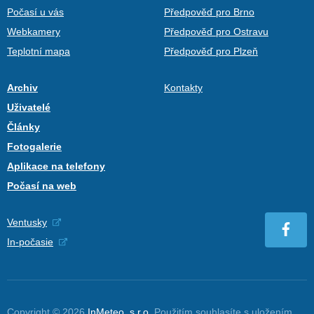
Počasí u vás
Předpověď pro Brno
Webkamery
Předpověď pro Ostravu
Teplotní mapa
Předpověď pro Plzeň
Archiv
Kontakty
Uživatelé
Články
Fotogalerie
Aplikace na telefony
Počasí na web
Ventusky
In-počasie
Copyright © 2026
InMeteo, s.r.o.
Použitím souhlasíte s uložením