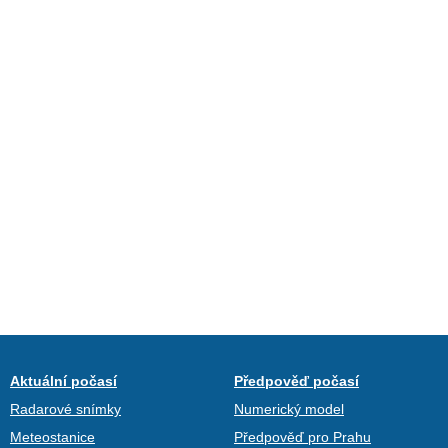
Aktuální počasí
Předpověď počasí
Radarové snímky
Numerický model
Meteostanice
Předpověď pro Prahu