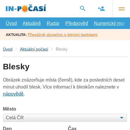
Přejít
na
hlavní
obsah
Úvod
Aktuálně
Radar
Předpověď
Numerický model
Převážně slunečno s letními teplotami
AKTUALITA:
Úvod
Aktuální počasí
Blesky
Blesky
Obrázek znázorňuje místa (černě), kde za posledních deset
minut uhodil blesk. Více informací k bleskům naleznete v
nápovědě
.
Město
Den
Čas