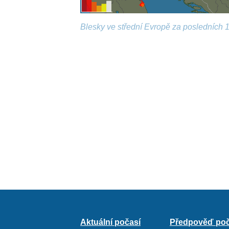
Blesky ve střední Evropě za posledních 1
Aktuální počasí
Předpověď poč