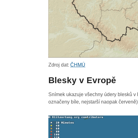
Zdroj dat:
ČHMÚ
Blesky v Evropě
Snímek ukazuje všechny údery blesků v E
označeny bíle, nejstarší naopak červeně)