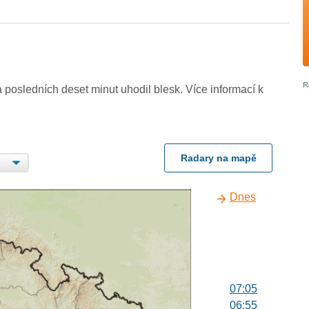
 posledních deset minut uhodil blesk. Více informací k
Radary na mapě
Dnes
07:05
06:55