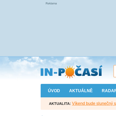
Přejít
na
hlavní
obsah
ÚVOD
AKTUÁLNĚ
RADA
Víkend bude slunečný s l
AKTUALITA: