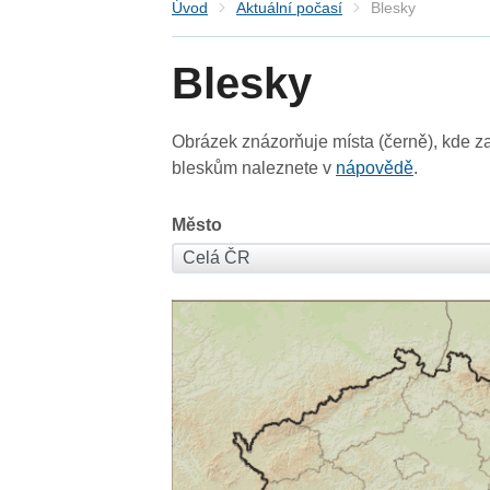
Úvod
Aktuální počasí
Blesky
Blesky
Obrázek znázorňuje místa (černě), kde za
bleskům naleznete v
nápovědě
.
Město