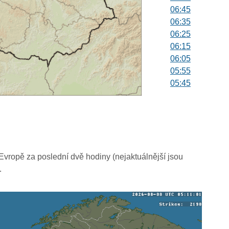
06:45
06:35
06:25
06:15
06:05
05:55
05:45
05:35
05:25
05:15
05:05
04:55
04:45
vropě za poslední dvě hodiny (nejaktuálnější jsou
04:35
.
04:25
04:15
04:05
03:55