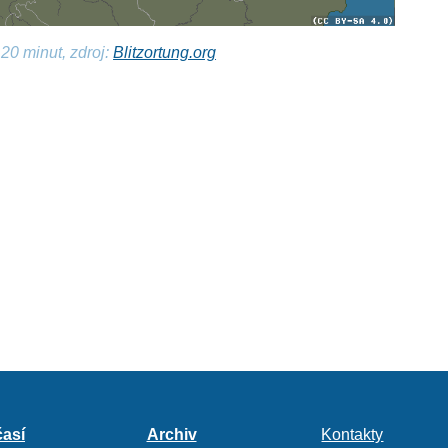
20 minut, zdroj:
Blitzortung.org
así
Archiv
Kontakty