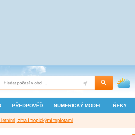
R
PŘEDPOVĚĎ
NUMERICKÝ
MODEL
ŘEKY
etními, zítra i tropickými teplotami