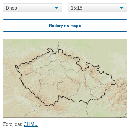
Radary na mapě
Zdroj dat:
ČHMÚ