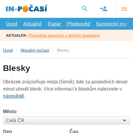
Přejít
na
hlavní
obsah
Úvod
Aktuálně
Radar
Předpověď
Numerický model
Převážně slunečno s letními teplotami
AKTUALITA:
Úvod
Aktuální počasí
Blesky
Blesky
Obrázek znázorňuje místa (černě), kde za posledních deset
minut uhodil blesk. Více informací k bleskům naleznete v
nápovědě
.
Město
Den
Čas