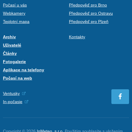
Počasí u vás
Předpověď pro Brno
Webkamery
Předpověď pro Ostravu
Teplotní mapa
Předpověď pro Plzeň
Archiv
Kontakty
Uživatelé
Články
Fotogalerie
Aplikace na telefony
Počasí na web
Ventusky
In-počasie
Copyright © 2026
InMeteo, s.r.o.
Použitím souhlasíte s uložením