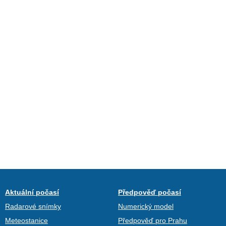
Aktuální počasí
Předpověď počasí
Radarové snímky
Numerický model
Meteostanice
Předpověď pro Prahu