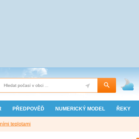
R
PŘEDPOVĚĎ
NUMERICKÝ
MODEL
ŘEKY
ními teplotami