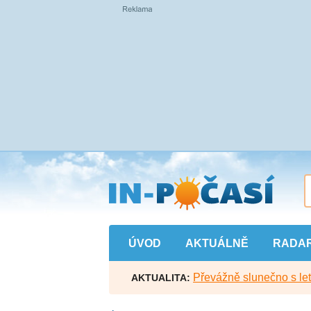
Přejít
na
hlavní
obsah
ÚVOD
AKTUÁLNĚ
RADA
Převážně slunečno s let
AKTUALITA: