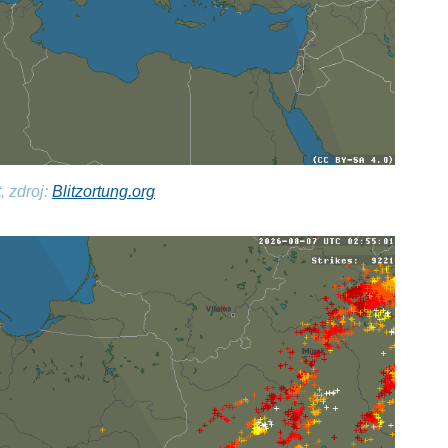
, zdroj:
Blitzortung.org