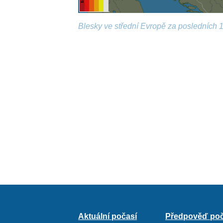
Blesky ve střední Evropě za posledních 1
Aktuální počasí
Předpověď poč