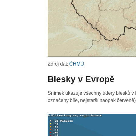
Zdroj dat:
ČHMÚ
Blesky v Evropě
Snímek ukazuje všechny údery blesků v E
označeny bíle, nejstarší naopak červeně)