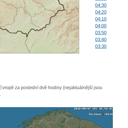
04:30
04:20
04:10
04:00
03:50
03:40
03:30
03:20
03:10
03:00
02:50
02:40
02:30
vropě za poslední dvě hodiny (nejaktuálnější jsou
02:20
.
02:10
02:00
01:50
01:40