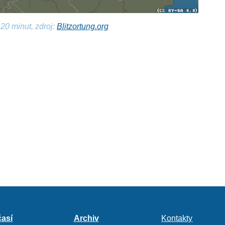
20 minut, zdroj:
Blitzortung.org
así
Archiv
Kontakty