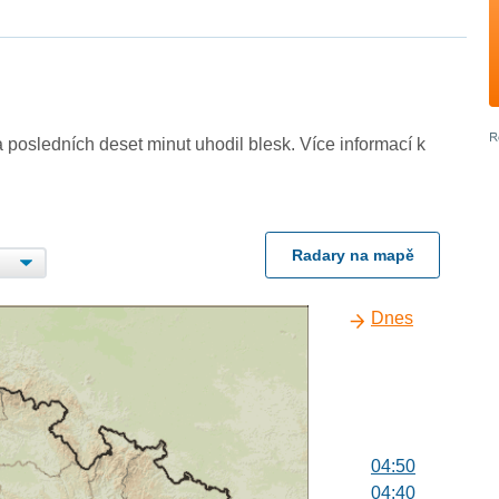
 posledních deset minut uhodil blesk. Více informací k
Radary na mapě
Dnes
04:50
04:40