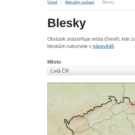
Úvod
Aktuální počasí
Blesky
Blesky
Obrázek znázorňuje místa (černě), kde za
bleskům naleznete v
nápovědě
.
Město