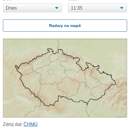
Radary na mapě
Zdroj dat:
ČHMÚ