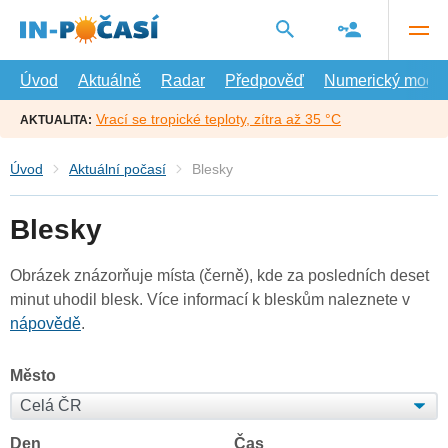
Přejít
na
hlavní
obsah
Úvod
Aktuálně
Radar
Předpověď
Numerický model
Vrací se tropické teploty, zítra až 35 °C
AKTUALITA:
Úvod
Aktuální počasí
Blesky
Blesky
Obrázek znázorňuje místa (černě), kde za posledních deset
minut uhodil blesk. Více informací k bleskům naleznete v
nápovědě
.
Město
Den
Čas