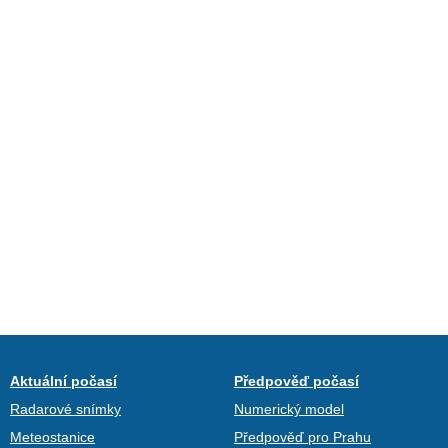
Aktuální počasí
Předpověď počasí
Radarové snímky
Numerický model
Meteostanice
Předpověď pro Prahu