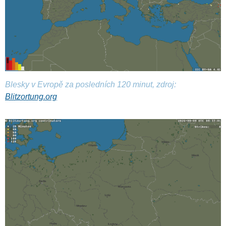
Blesky v Evropě za posledních 120 minut, zdroj:
Blitzortung.org