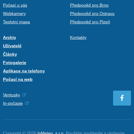
Počasí u vás
Předpověď pro Brno
Webkamery
Předpověď pro Ostravu
Teplotní mapa
Předpověď pro Plzeň
Archiv
Kontakty
Uživatelé
Články
Fotogalerie
Aplikace na telefony
Počasí na web
Ventusky
In-počasie
Copyright © 2026
InMeteo, s.r.o.
Použitím souhlasíte s uložením