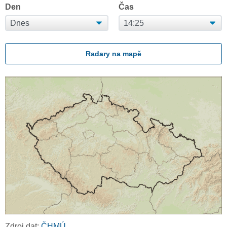
Den
Čas
Radary na mapě
Zdroj dat:
ČHMÚ