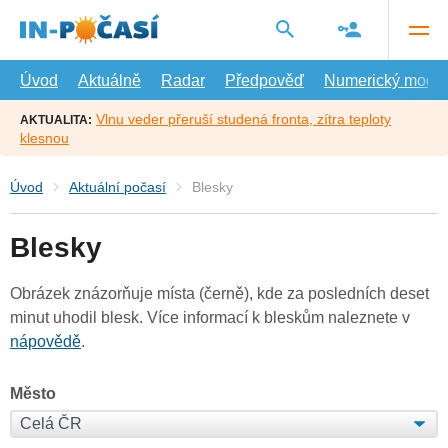
Přejít
na
hlavní
obsah
Úvod
Aktuálně
Radar
Předpověď
Numerický model
Vlnu veder přeruší studená fronta, zítra teploty
AKTUALITA:
klesnou
Úvod
Aktuální počasí
Blesky
Blesky
Obrázek znázorňuje místa (černě), kde za posledních deset
minut uhodil blesk. Více informací k bleskům naleznete v
nápovědě
.
Město