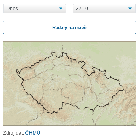
Radary na mapě
Zdroj dat:
ČHMÚ