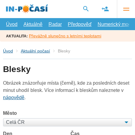
Přejít
na
hlavní
obsah
Úvod
Aktuálně
Radar
Předpověď
Numerický model
Převážně slunečno s letními teplotami
AKTUALITA:
Úvod
Aktuální počasí
Blesky
Blesky
Obrázek znázorňuje místa (černě), kde za posledních deset
minut uhodil blesk. Více informací k bleskům naleznete v
nápovědě
.
Město
Den
Čas