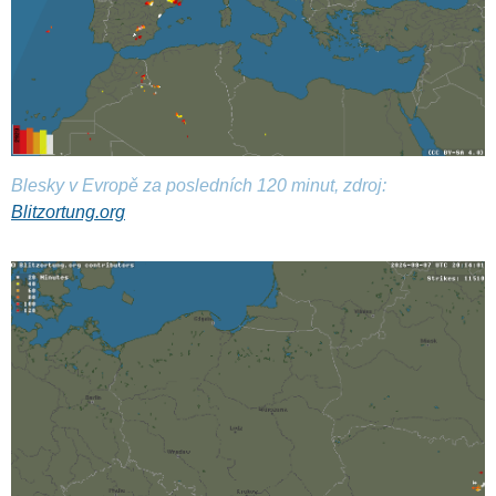
Blesky v Evropě za posledních 120 minut, zdroj:
Blitzortung.org