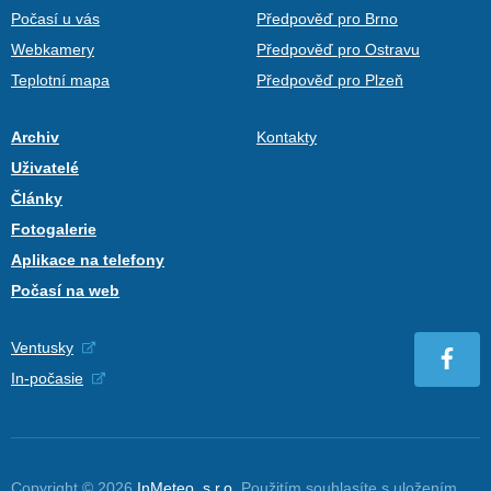
Počasí u vás
Předpověď pro Brno
Webkamery
Předpověď pro Ostravu
Teplotní mapa
Předpověď pro Plzeň
Archiv
Kontakty
Uživatelé
Články
Fotogalerie
Aplikace na telefony
Počasí na web
Ventusky
In-počasie
Copyright © 2026
InMeteo, s.r.o.
Použitím souhlasíte s uložením