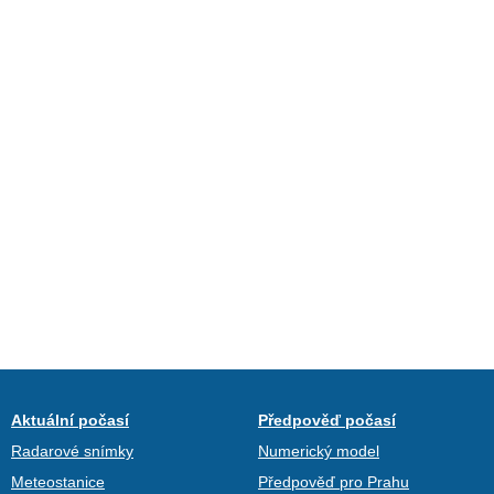
Aktuální počasí
Předpověď počasí
Radarové snímky
Numerický model
Meteostanice
Předpověď pro Prahu