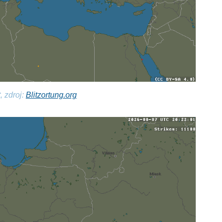
, zdroj:
Blitzortung.org