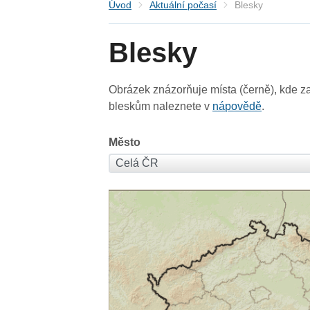
Úvod
Aktuální počasí
Blesky
Blesky
Obrázek znázorňuje místa (černě), kde za
bleskům naleznete v
nápovědě
.
Město