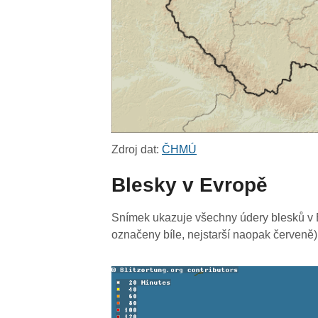
Zdroj dat:
ČHMÚ
Blesky v Evropě
Snímek ukazuje všechny údery blesků v E
označeny bíle, nejstarší naopak červeně)