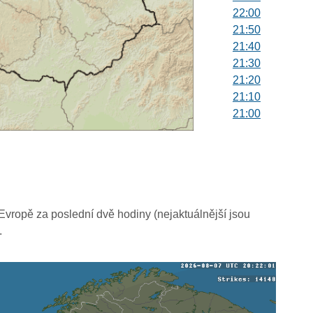
22:00
21:50
21:40
21:30
21:20
21:10
21:00
20:50
20:40
20:30
20:20
20:10
20:00
vropě za poslední dvě hodiny (nejaktuálnější jsou
19:50
.
19:40
19:30
19:20
19:10