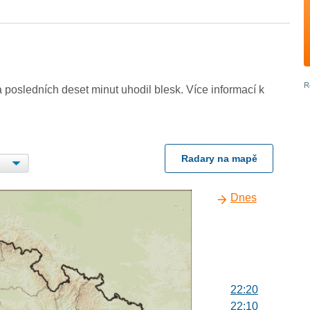
 posledních deset minut uhodil blesk. Více informací k
Radary na mapě
Dnes
22:20
22:10