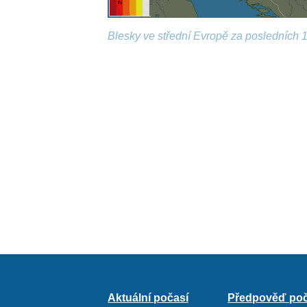
Blesky ve střední Evropě za posledních 1
Aktuální počasí
Předpověď poč