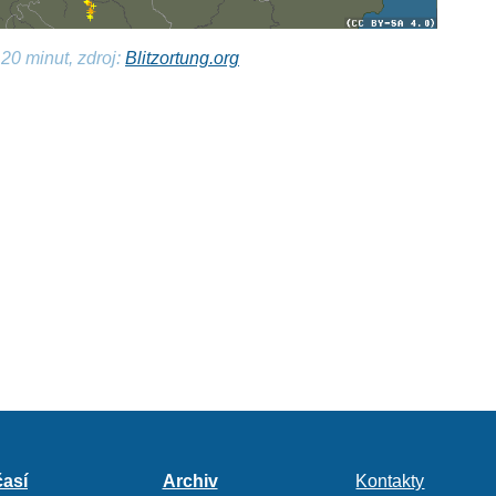
20 minut, zdroj:
Blitzortung.org
así
Archiv
Kontakty