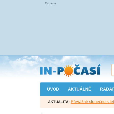
Přejít
na
hlavní
obsah
ÚVOD
AKTUÁLNĚ
RADA
Převážně slunečno s let
AKTUALITA: