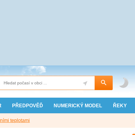
R
PŘEDPOVĚĎ
NUMERICKÝ
MODEL
ŘEKY
ními teplotami