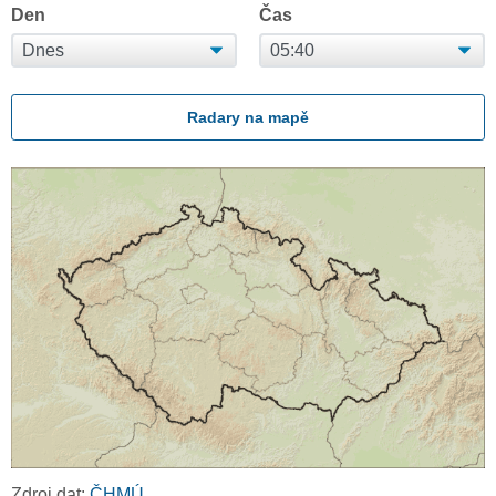
Den
Čas
Radary na mapě
Zdroj dat:
ČHMÚ