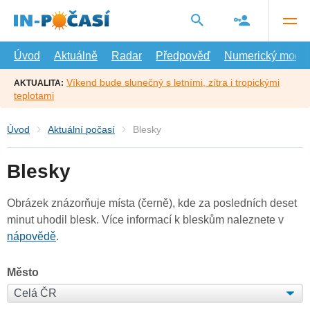
Přejít
na
hlavní
obsah
Úvod
Aktuálně
Radar
Předpověď
Numerický model
Víkend bude slunečný s letními, zítra i tropickými
AKTUALITA:
teplotami
Úvod
Aktuální počasí
Blesky
Blesky
Obrázek znázorňuje místa (černě), kde za posledních deset
minut uhodil blesk. Více informací k bleskům naleznete v
nápovědě
.
Město