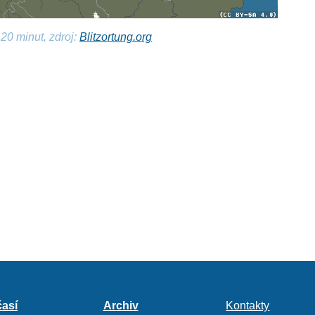
20 minut, zdroj:
Blitzortung.org
así
Archiv
Kontakty