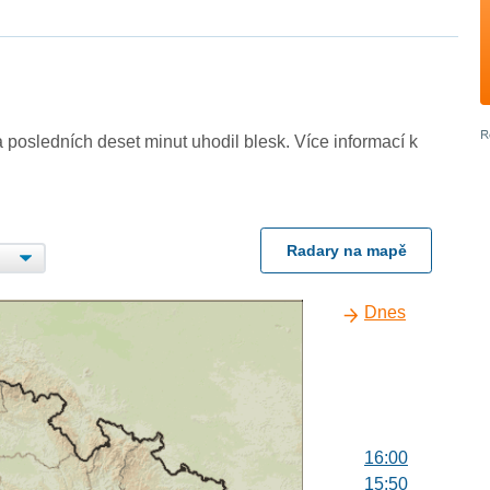
 posledních deset minut uhodil blesk. Více informací k
Radary na mapě
Dnes
16:00
15:50