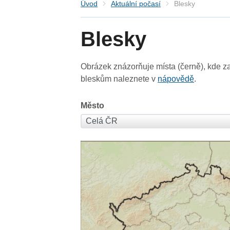
Úvod
Aktuální počasí
Blesky
Blesky
Obrázek znázorňuje místa (černě), kde za
bleskům naleznete v
nápovědě
.
Město