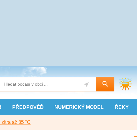
R
PŘEDPOVĚĎ
NUMERICKÝ
MODEL
ŘEKY
, zítra až 35 °C