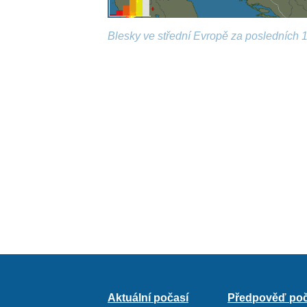
Blesky ve střední Evropě za posledních 1
Aktuální počasí
Předpověď poč