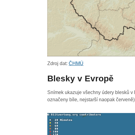
Zdroj dat:
ČHMÚ
Blesky v Evropě
Snímek ukazuje všechny údery blesků v E
označeny bíle, nejstarší naopak červeně)