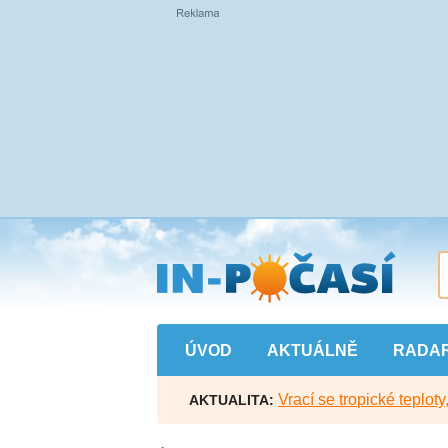
Přejít
na
hlavní
obsah
ÚVOD
AKTUÁLNĚ
RADA
Vrací se tropické teploty
AKTUALITA: