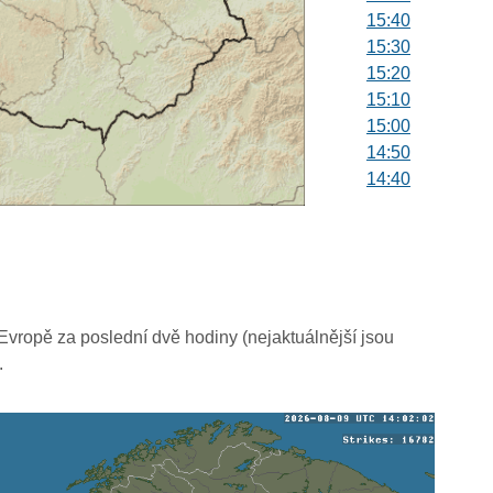
15:40
15:30
15:20
15:10
15:00
14:50
14:40
14:30
14:20
14:10
14:00
13:50
13:40
vropě za poslední dvě hodiny (nejaktuálnější jsou
13:30
.
13:20
13:10
13:00
12:50