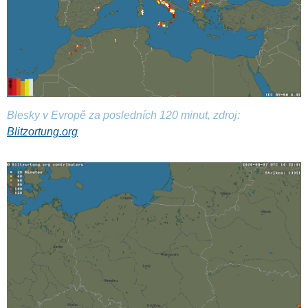
Blesky v Evropě za posledních 120 minut, zdroj:
Blitzortung.org