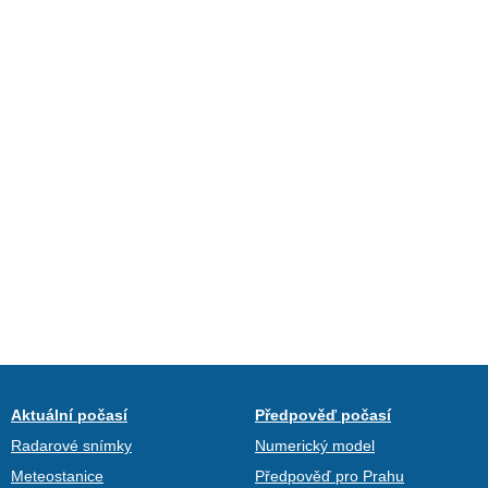
Aktuální počasí
Předpověď počasí
Radarové snímky
Numerický model
Meteostanice
Předpověď pro Prahu