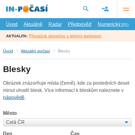
Přejít
na
hlavní
obsah
Úvod
Aktuálně
Radar
Předpověď
Numerický model
Převážně slunečno s letními teplotami
AKTUALITA:
Úvod
Aktuální počasí
Blesky
Blesky
Obrázek znázorňuje místa (černě), kde za posledních deset
minut uhodil blesk. Více informací k bleskům naleznete v
nápovědě
.
Město
Den
Čas