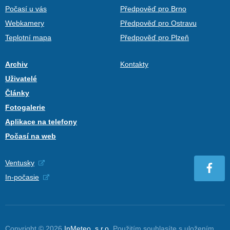
Počasí u vás
Předpověď pro Brno
Webkamery
Předpověď pro Ostravu
Teplotní mapa
Předpověď pro Plzeň
Archiv
Kontakty
Uživatelé
Články
Fotogalerie
Aplikace na telefony
Počasí na web
Ventusky
In-počasie
Copyright © 2026
InMeteo, s.r.o.
Použitím souhlasíte s uložením