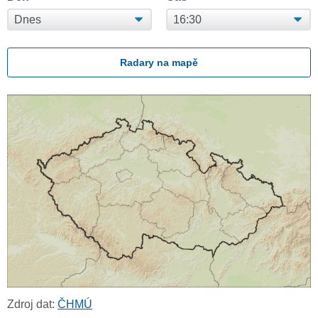
Radary na mapě
Zdroj dat:
ČHMÚ