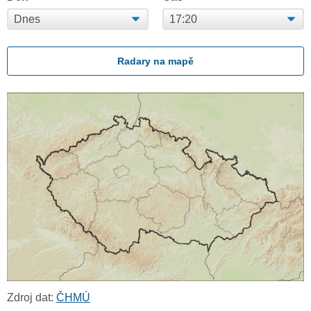
Radary na mapě
Zdroj dat:
ČHMÚ