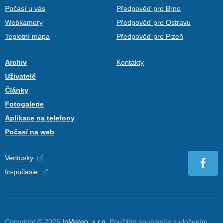
Počasí u vás
Předpověď pro Brno
Webkamery
Předpověď pro Ostravu
Teplotní mapa
Předpověď pro Plzeň
Archiv
Kontakty
Uživatelé
Články
Fotogalerie
Aplikace na telefony
Počasí na web
Ventusky
In-počasie
Copyright © 2026
InMeteo, s.r.o.
Použitím souhlasíte s uložením