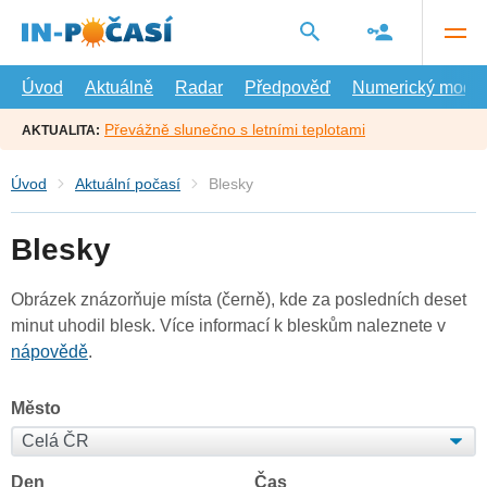
Přejít
na
hlavní
obsah
Úvod
Aktuálně
Radar
Předpověď
Numerický model
Převážně slunečno s letními teplotami
AKTUALITA:
Úvod
Aktuální počasí
Blesky
Blesky
Obrázek znázorňuje místa (černě), kde za posledních deset
minut uhodil blesk. Více informací k bleskům naleznete v
nápovědě
.
Město
Den
Čas