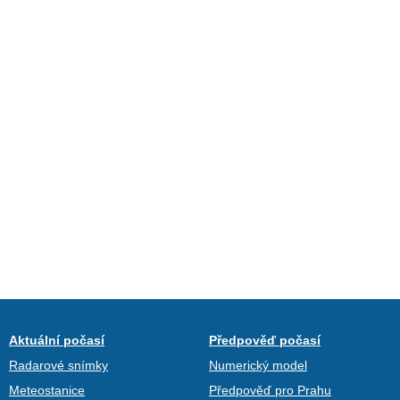
Aktuální počasí
Předpověď počasí
Radarové snímky
Numerický model
Meteostanice
Předpověď pro Prahu