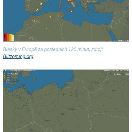
Blesky v Evropě za posledních 120 minut, zdroj:
Blitzortung.org