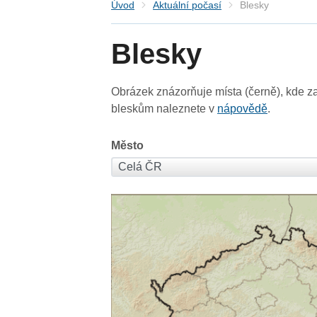
Úvod
Aktuální počasí
Blesky
Blesky
Obrázek znázorňuje místa (černě), kde za
bleskům naleznete v
nápovědě
.
Město