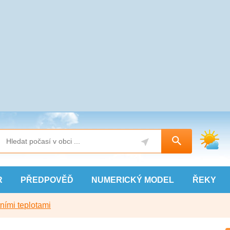
R
PŘEDPOVĚĎ
NUMERICKÝ
MODEL
ŘEKY
ními teplotami