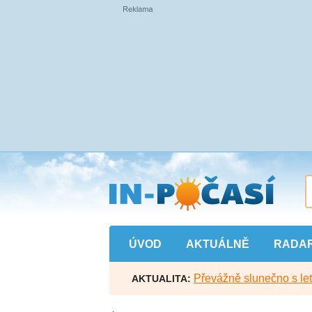
Přejít
na
hlavní
obsah
ÚVOD
AKTUÁLNĚ
RADA
Převážně slunečno s let
AKTUALITA: