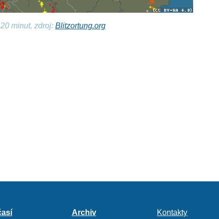
20 minut, zdroj:
Blitzortung.org
así
Archiv
Kontakty