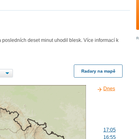
 posledních deset minut uhodil blesk. Více informací k
Radary na mapě
Dnes
17:05
16:55