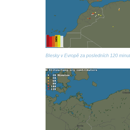
Blesky v Evropě za posledních 120 minut