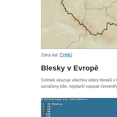
Zdroj dat:
ČHMÚ
Blesky v Evropě
Snímek ukazuje všechny údery blesků v E
označeny bíle, nejstarší naopak červeně)