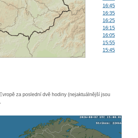
16:45
16:35
16:25
16:15
16:05
15:55
15:45
15:35
15:25
15:15
15:05
14:55
14:45
vropě za poslední dvě hodiny (nejaktuálnější jsou
14:35
.
14:25
14:15
14:05
13:55