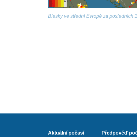
Blesky ve střední Evropě za posledních 1
Aktuální počasí
Předpověď poč