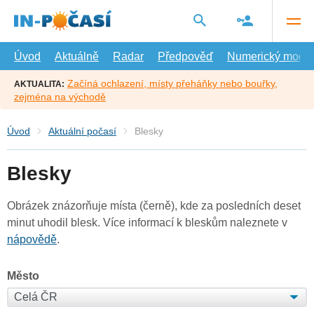
Přejít
na
hlavní
obsah
Úvod
Aktuálně
Radar
Předpověď
Numerický model
Začíná ochlazení, místy přeháňky nebo bouřky,
AKTUALITA:
zejména na východě
Úvod
Aktuální počasí
Blesky
Blesky
Obrázek znázorňuje místa (černě), kde za posledních deset
minut uhodil blesk. Více informací k bleskům naleznete v
nápovědě
.
Město