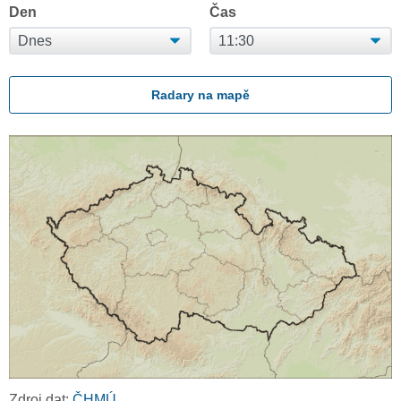
Den
Čas
Radary na mapě
Zdroj dat:
ČHMÚ