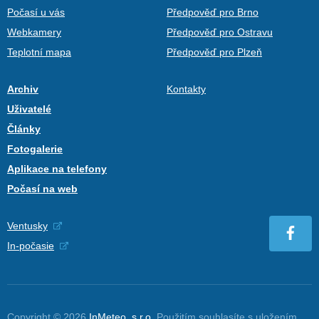
Počasí u vás
Předpověď pro Brno
Webkamery
Předpověď pro Ostravu
Teplotní mapa
Předpověď pro Plzeň
Archiv
Kontakty
Uživatelé
Články
Fotogalerie
Aplikace na telefony
Počasí na web
Ventusky
In-počasie
Copyright © 2026
InMeteo, s.r.o.
Použitím souhlasíte s uložením