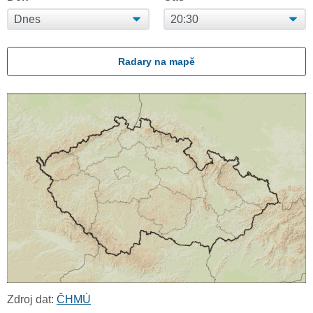
Radary na mapě
Zdroj dat:
ČHMÚ