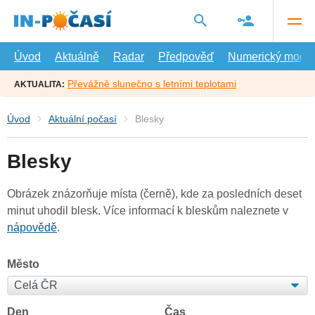
Přejít
na
hlavní
obsah
Úvod
Aktuálně
Radar
Předpověď
Numerický model
Převážně slunečno s letními teplotami
AKTUALITA:
Úvod
Aktuální počasí
Blesky
Blesky
Obrázek znázorňuje místa (černě), kde za posledních deset
minut uhodil blesk. Více informací k bleskům naleznete v
nápovědě
.
Město
Den
Čas