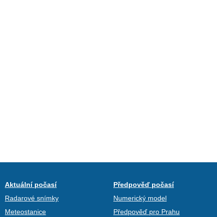
Aktuální počasí
Předpověď počasí
Radarové snímky
Numerický model
Meteostanice
Předpověď pro Prahu