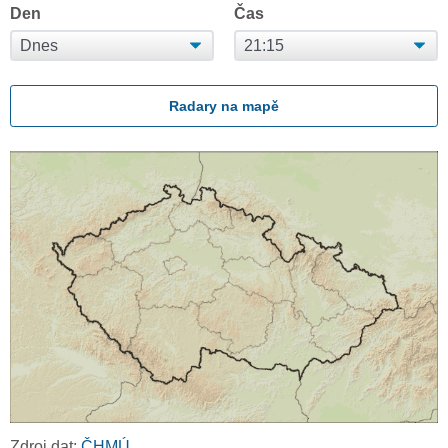
Den
Čas
Radary na mapě
Zdroj dat:
ČHMÚ