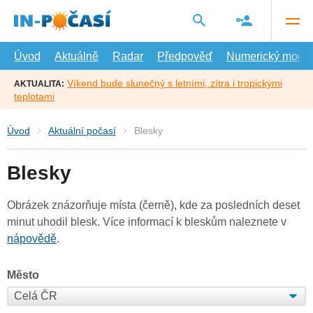
Přejít
na
hlavní
obsah
Úvod
Aktuálně
Radar
Předpověď
Numerický model
Víkend bude slunečný s letními, zítra i tropickými
AKTUALITA:
teplotami
Úvod
Aktuální počasí
Blesky
Blesky
Obrázek znázorňuje místa (černě), kde za posledních deset
minut uhodil blesk. Více informací k bleskům naleznete v
nápovědě
.
Město