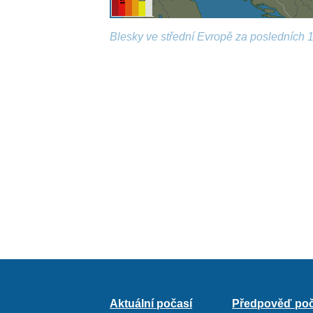
Blesky ve střední Evropě za posledních 1
Aktuální počasí
Předpověď poč