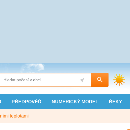
R
PŘEDPOVĚĎ
NUMERICKÝ
MODEL
ŘEKY
ními teplotami