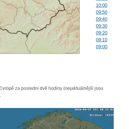
10:00
09:50
09:40
09:30
09:20
09:10
09:00
08:50
08:40
08:30
08:20
08:10
08:00
vropě za poslední dvě hodiny (nejaktuálnější jsou
07:50
.
07:40
07:30
07:20
07:10