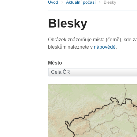
Úvod
Aktuální počasí
Blesky
Blesky
Obrázek znázorňuje místa (černě), kde za
bleskům naleznete v
nápovědě
.
Město