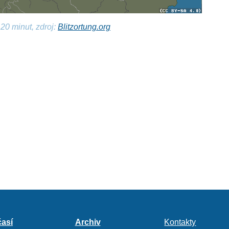
20 minut, zdroj:
Blitzortung.org
así
Archiv
Kontakty