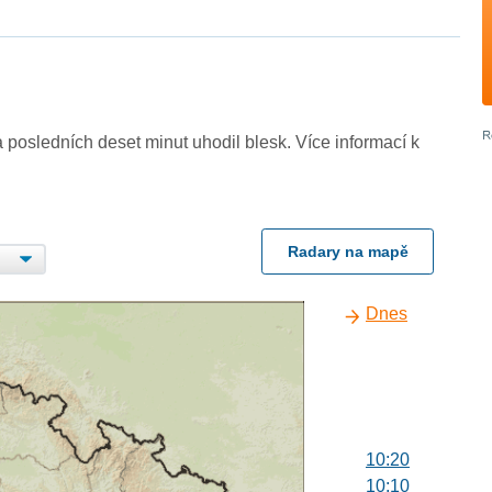
 posledních deset minut uhodil blesk. Více informací k
Radary na mapě
Dnes
10:20
10:10