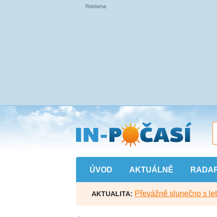
Přejít
na
hlavní
obsah
ÚVOD
AKTUÁLNĚ
RADA
Převážně slunečno s let
AKTUALITA: