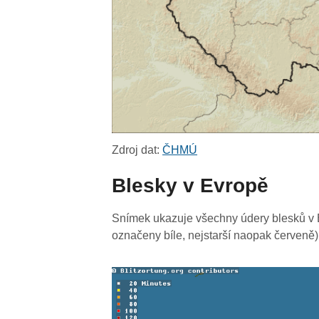
Zdroj dat:
ČHMÚ
Blesky v Evropě
Snímek ukazuje všechny údery blesků v E
označeny bíle, nejstarší naopak červeně)