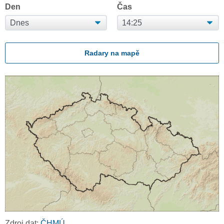
Den
Čas
Radary na mapě
Zdroj dat:
ČHMÚ