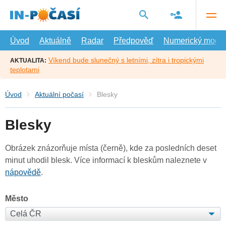
Přejít
na
hlavní
obsah
Úvod
Aktuálně
Radar
Předpověď
Numerický model
Víkend bude slunečný s letními, zítra i tropickými
AKTUALITA:
teplotami
Úvod
Aktuální počasí
Blesky
Blesky
Obrázek znázorňuje místa (černě), kde za posledních deset
minut uhodil blesk. Více informací k bleskům naleznete v
nápovědě
.
Město