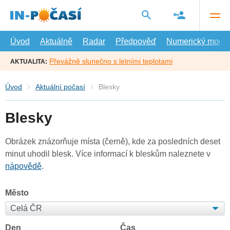
Přejít
na
hlavní
obsah
Úvod
Aktuálně
Radar
Předpověď
Numerický model
Převážně slunečno s letními teplotami
AKTUALITA:
Úvod
Aktuální počasí
Blesky
Blesky
Obrázek znázorňuje místa (černě), kde za posledních deset
minut uhodil blesk. Více informací k bleskům naleznete v
nápovědě
.
Město
Den
Čas