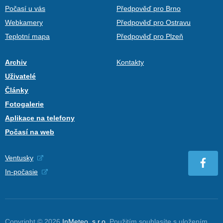
Počasí u vás
Předpověď pro Brno
Webkamery
Předpověď pro Ostravu
Teplotní mapa
Předpověď pro Plzeň
Archiv
Kontakty
Uživatelé
Články
Fotogalerie
Aplikace na telefony
Počasí na web
Ventusky
In-počasie
Copyright © 2026
InMeteo, s.r.o.
Použitím souhlasíte s uložením