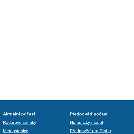
Aktuální počasí
Předpověď počasí
Radarové snímky
Numerický model
Meteostanice
Předpověď pro Prahu