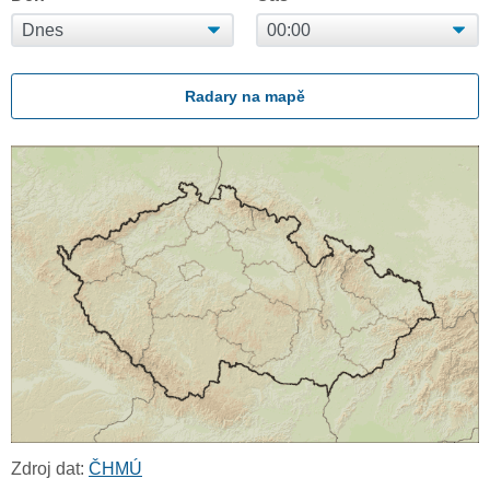
Radary na mapě
Zdroj dat:
ČHMÚ