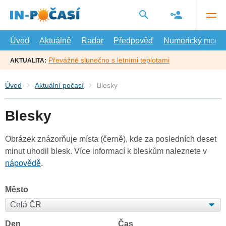
Přejít
na
hlavní
obsah
Úvod
Aktuálně
Radar
Předpověď
Numerický model
Převážně slunečno s letními teplotami
AKTUALITA:
Úvod
Aktuální počasí
Blesky
Blesky
Obrázek znázorňuje místa (černě), kde za posledních deset
minut uhodil blesk. Více informací k bleskům naleznete v
nápovědě
.
Město
Den
Čas