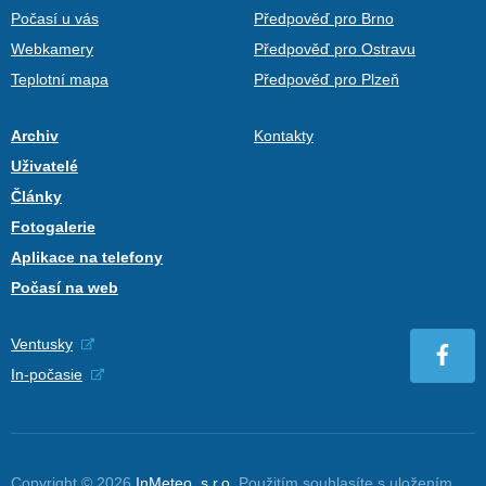
Počasí u vás
Předpověď pro Brno
Webkamery
Předpověď pro Ostravu
Teplotní mapa
Předpověď pro Plzeň
Archiv
Kontakty
Uživatelé
Články
Fotogalerie
Aplikace na telefony
Počasí na web
Ventusky
In-počasie
Copyright © 2026
InMeteo, s.r.o.
Použitím souhlasíte s uložením