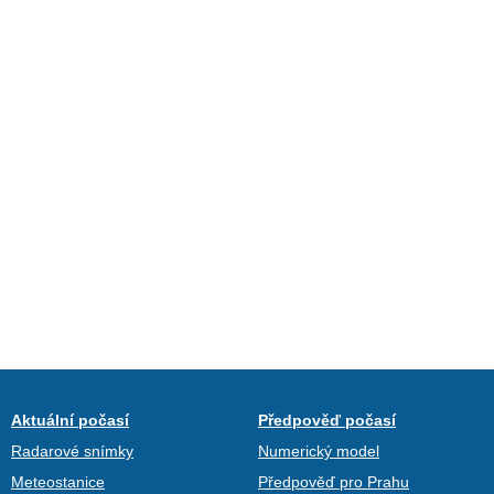
Aktuální počasí
Předpověď počasí
Radarové snímky
Numerický model
Meteostanice
Předpověď pro Prahu