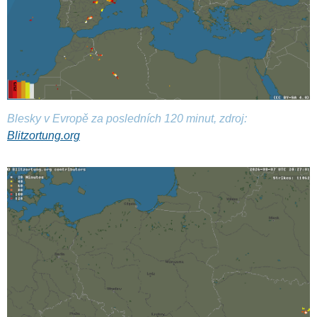
Blesky v Evropě za posledních 120 minut, zdroj:
Blitzortung.org