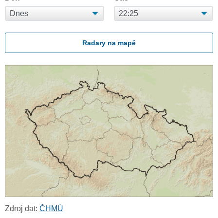
Radary na mapě
Zdroj dat:
ČHMÚ