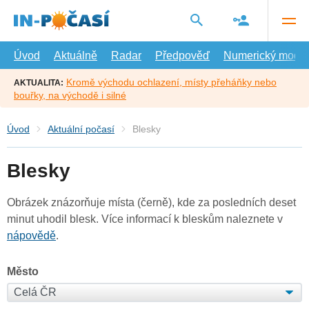
Přejít
na
hlavní
obsah
Úvod
Aktuálně
Radar
Předpověď
Numerický model
Kromě východu ochlazení, místy přeháňky nebo
AKTUALITA:
bouřky, na východě i silné
Úvod
Aktuální počasí
Blesky
Blesky
Obrázek znázorňuje místa (černě), kde za posledních deset
minut uhodil blesk. Více informací k bleskům naleznete v
nápovědě
.
Město