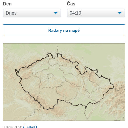
Den
Čas
Radary na mapě
Zdroj dat:
ČHMÚ