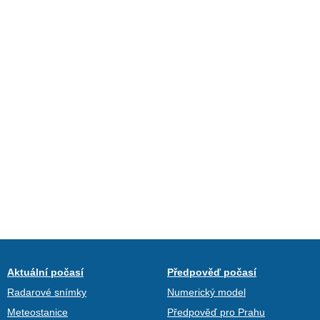
Aktuální počasí
Předpověď počasí
Radarové snímky
Numerický model
Meteostanice
Předpověď pro Prahu