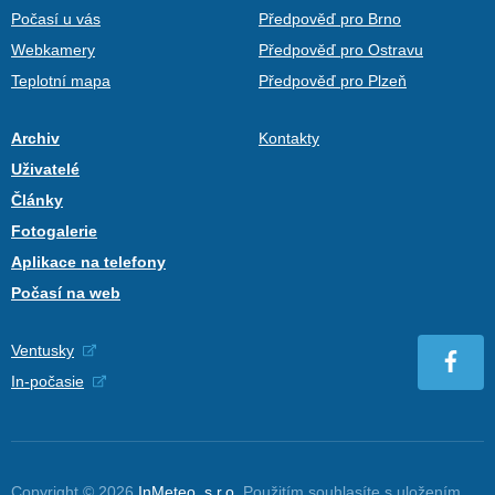
Počasí u vás
Předpověď pro Brno
Webkamery
Předpověď pro Ostravu
Teplotní mapa
Předpověď pro Plzeň
Archiv
Kontakty
Uživatelé
Články
Fotogalerie
Aplikace na telefony
Počasí na web
Ventusky
In-počasie
Copyright © 2026
InMeteo, s.r.o.
Použitím souhlasíte s uložením