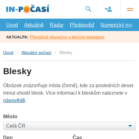
Přejít
na
hlavní
obsah
Úvod
Aktuálně
Radar
Předpověď
Numerický model
Převážně slunečno s letními teplotami
AKTUALITA:
Úvod
Aktuální počasí
Blesky
Blesky
Obrázek znázorňuje místa (černě), kde za posledních deset
minut uhodil blesk. Více informací k bleskům naleznete v
nápovědě
.
Město
Den
Čas