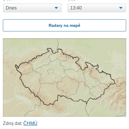
Radary na mapě
Zdroj dat:
ČHMÚ