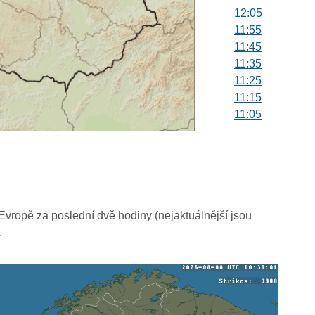
12:05
11:55
11:45
11:35
11:25
11:15
11:05
10:55
10:45
10:35
10:25
10:15
10:05
vropě za poslední dvě hodiny (nejaktuálnější jsou
09:55
.
09:45
09:35
09:25
09:15