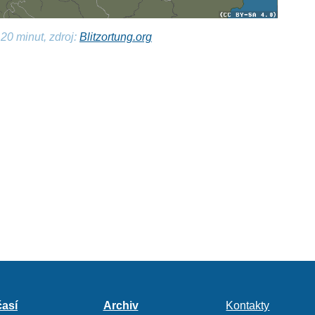
20 minut, zdroj:
Blitzortung.org
así
Archiv
Kontakty