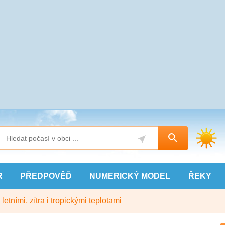
R
PŘEDPOVĚĎ
NUMERICKÝ
MODEL
ŘEKY
etními, zítra i tropickými teplotami