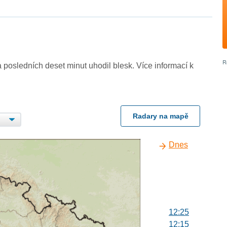
 posledních deset minut uhodil blesk. Více informací k
Radary na mapě
Dnes
12:25
12:15