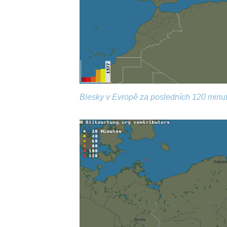
Blesky v Evropě za posledních 120 minut