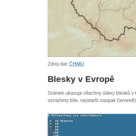
Zdroj dat:
ČHMÚ
Blesky v Evropě
Snímek ukazuje všechny údery blesků v E
označeny bíle, nejstarší naopak červeně)