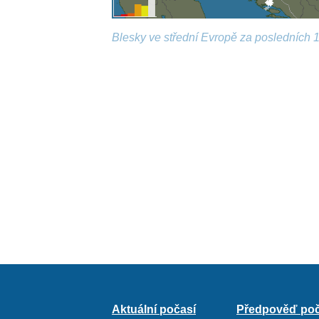
Blesky ve střední Evropě za posledních 1
Aktuální počasí
Předpověď poč