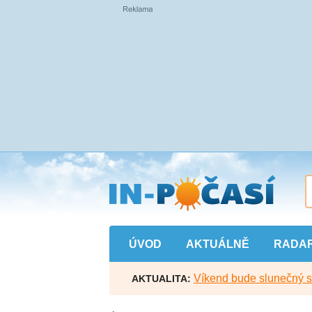
Přejít
na
hlavní
obsah
ÚVOD
AKTUÁLNĚ
RADA
Víkend bude slunečný s l
AKTUALITA: