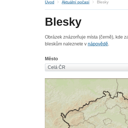
Úvod
Aktuální počasí
Blesky
Blesky
Obrázek znázorňuje místa (černě), kde za
bleskům naleznete v
nápovědě
.
Město