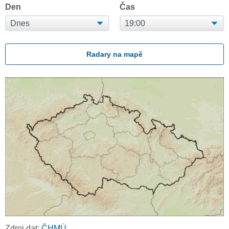
Den
Čas
Radary na mapě
Zdroj dat:
ČHMÚ