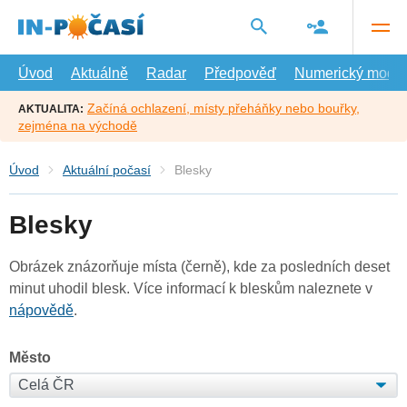
Přejít
na
hlavní
obsah
Úvod
Aktuálně
Radar
Předpověď
Numerický model
Začíná ochlazení, místy přeháňky nebo bouřky,
AKTUALITA:
zejména na východě
Úvod
Aktuální počasí
Blesky
Blesky
Obrázek znázorňuje místa (černě), kde za posledních deset
minut uhodil blesk. Více informací k bleskům naleznete v
nápovědě
.
Město