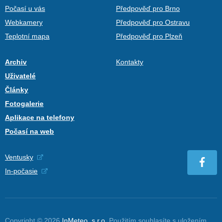
Počasí u vás
Předpověď pro Brno
Webkamery
Předpověď pro Ostravu
Teplotní mapa
Předpověď pro Plzeň
Archiv
Kontakty
Uživatelé
Články
Fotogalerie
Aplikace na telefony
Počasí na web
Ventusky
In-počasie
Copyright © 2026
InMeteo, s.r.o.
Použitím souhlasíte s uložením