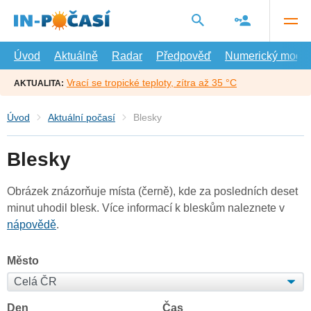
Přejít
na
hlavní
obsah
Úvod
Aktuálně
Radar
Předpověď
Numerický model
Vrací se tropické teploty, zítra až 35 °C
AKTUALITA:
Úvod
Aktuální počasí
Blesky
Blesky
Obrázek znázorňuje místa (černě), kde za posledních deset
minut uhodil blesk. Více informací k bleskům naleznete v
nápovědě
.
Město
Den
Čas