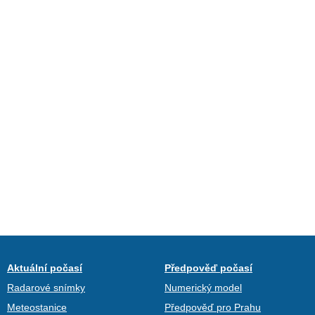
Aktuální počasí
Předpověď počasí
Radarové snímky
Numerický model
Meteostanice
Předpověď pro Prahu