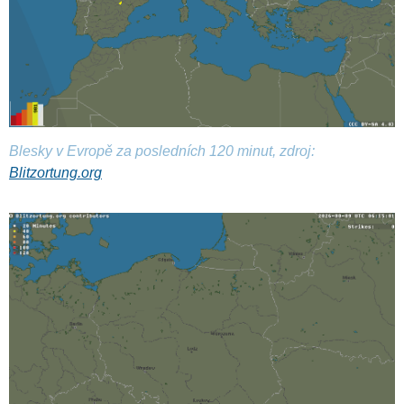
Blesky v Evropě za posledních 120 minut, zdroj:
Blitzortung.org