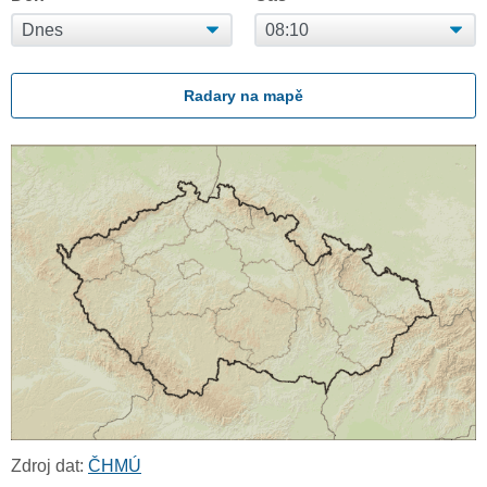
Radary na mapě
Zdroj dat:
ČHMÚ