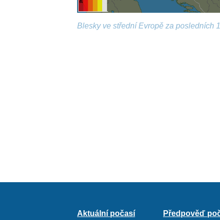
Blesky ve střední Evropě za posledních 1
Aktuální počasí
Předpověď poč