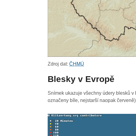
Zdroj dat:
ČHMÚ
Blesky v Evropě
Snímek ukazuje všechny údery blesků v E
označeny bíle, nejstarší naopak červeně)