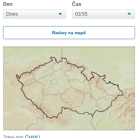
Den
Čas
Radary na mapě
Zdroj dat:
ČHMÚ