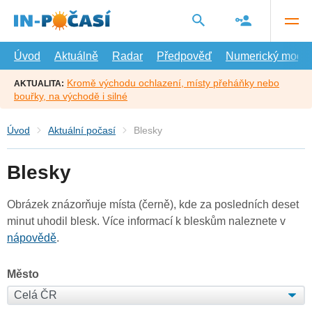
Přejít
na
hlavní
obsah
Úvod
Aktuálně
Radar
Předpověď
Numerický model
Kromě východu ochlazení, místy přeháňky nebo
AKTUALITA:
bouřky, na východě i silné
Úvod
Aktuální počasí
Blesky
Blesky
Obrázek znázorňuje místa (černě), kde za posledních deset
minut uhodil blesk. Více informací k bleskům naleznete v
nápovědě
.
Město