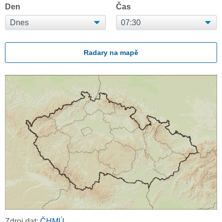
Den
Čas
Radary na mapě
Zdroj dat:
ČHMÚ