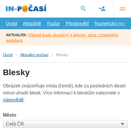
Přejít
na
hlavní
obsah
Úvod
Aktuálně
Radar
Předpověď
Numerický model
Víkend bude slunečný s letními, zítra i tropickými
AKTUALITA:
teplotami
Úvod
Aktuální počasí
Blesky
Blesky
Obrázek znázorňuje místa (černě), kde za posledních deset
minut uhodil blesk. Více informací k bleskům naleznete v
nápovědě
.
Město