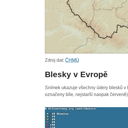
Zdroj dat:
ČHMÚ
Blesky v Evropě
Snímek ukazuje všechny údery blesků v E
označeny bíle, nejstarší naopak červeně)