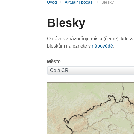
Úvod
Aktuální počasí
Blesky
Blesky
Obrázek znázorňuje místa (černě), kde za
bleskům naleznete v
nápovědě
.
Město