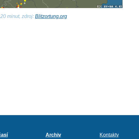
20 minut, zdroj:
Blitzortung.org
así
Archiv
Kontakty