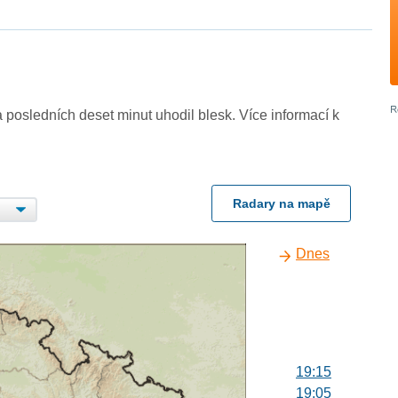
 posledních deset minut uhodil blesk. Více informací k
Radary na mapě
Dnes
19:15
19:05