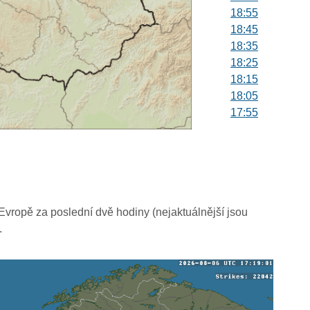
18:55
18:45
18:35
18:25
18:15
18:05
17:55
17:45
17:35
17:25
17:15
17:05
16:55
vropě za poslední dvě hodiny (nejaktuálnější jsou
16:45
.
16:35
16:25
16:15
16:05