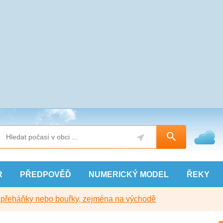
R
PŘEDPOVĚĎ
NUMERICKÝ
MODEL
ŘEKY
y přeháňky nebo bouřky, zejména na východě