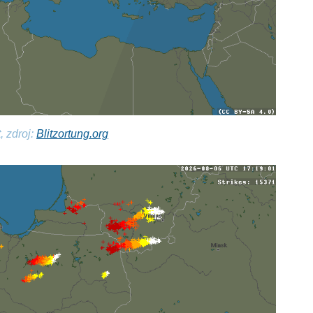
, zdroj:
Blitzortung.org