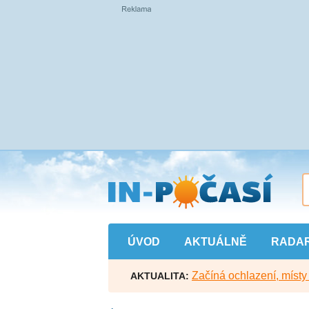
Přejít
na
hlavní
obsah
ÚVOD
AKTUÁLNĚ
RADA
Začíná ochlazení, míst
AKTUALITA: