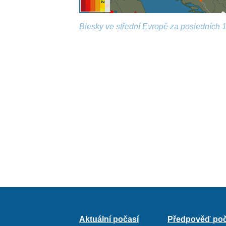
Blesky ve střední Evropě za posledních 1
Aktuální počasí
Předpověď poč