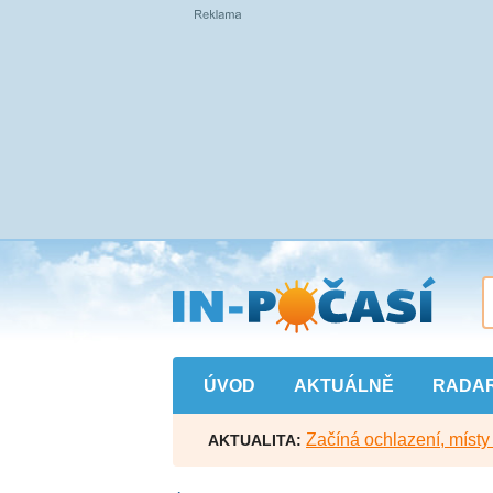
Přejít
na
hlavní
obsah
ÚVOD
AKTUÁLNĚ
RADA
Začíná ochlazení, míst
AKTUALITA: