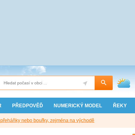
R
PŘEDPOVĚĎ
NUMERICKÝ
MODEL
ŘEKY
y přeháňky nebo bouřky, zejména na východě