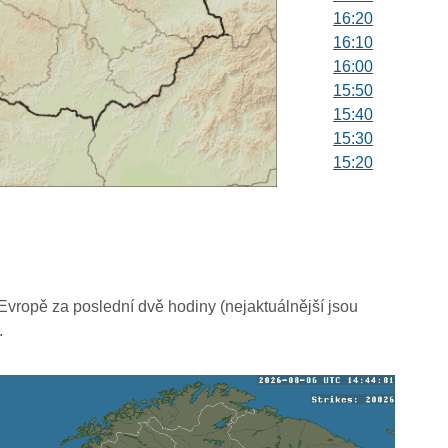
16:20
16:10
16:00
15:50
15:40
15:30
15:20
15:10
15:00
14:50
14:40
14:30
14:20
vropě za poslední dvě hodiny (nejaktuálnější jsou
14:10
.
14:00
13:50
13:40
13:30