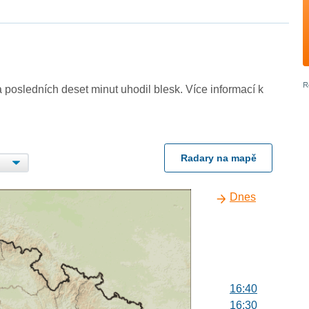
 posledních deset minut uhodil blesk. Více informací k
Radary na mapě
Dnes
16:40
16:30