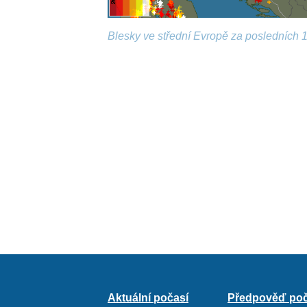
Blesky ve střední Evropě za posledních 1
Aktuální počasí
Předpověď poč