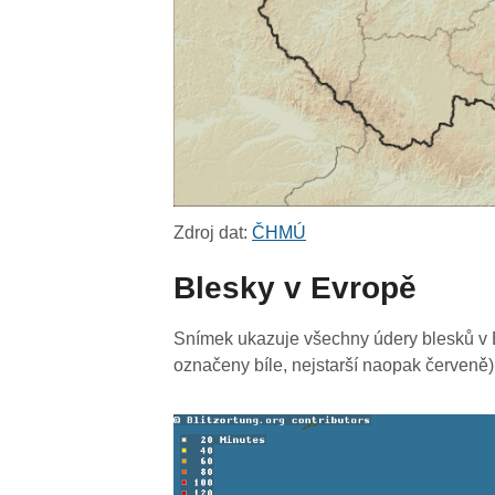
Zdroj dat:
ČHMÚ
Blesky v Evropě
Snímek ukazuje všechny údery blesků v E
označeny bíle, nejstarší naopak červeně)