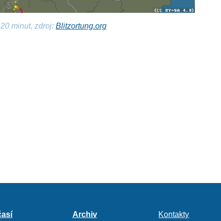
20 minut, zdroj:
Blitzortung.org
así
Archiv
Kontakty