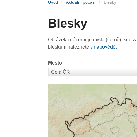
Úvod
Aktuální počasí
Blesky
Blesky
Obrázek znázorňuje místa (černě), kde za
bleskům naleznete v
nápovědě
.
Město