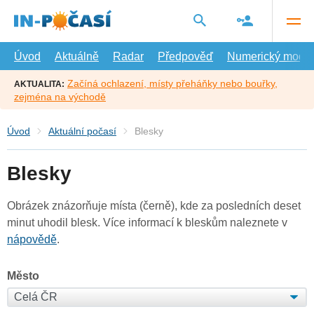
Přejít
na
hlavní
obsah
Úvod
Aktuálně
Radar
Předpověď
Numerický model
Začíná ochlazení, místy přeháňky nebo bouřky,
AKTUALITA:
zejména na východě
Úvod
Aktuální počasí
Blesky
Blesky
Obrázek znázorňuje místa (černě), kde za posledních deset
minut uhodil blesk. Více informací k bleskům naleznete v
nápovědě
.
Město