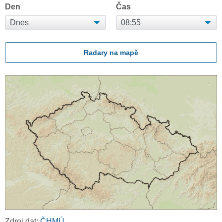
Den
Čas
Radary na mapě
Zdroj dat:
ČHMÚ