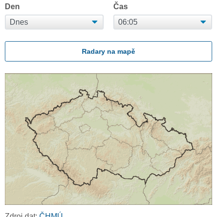
Den
Čas
Radary na mapě
Zdroj dat:
ČHMÚ