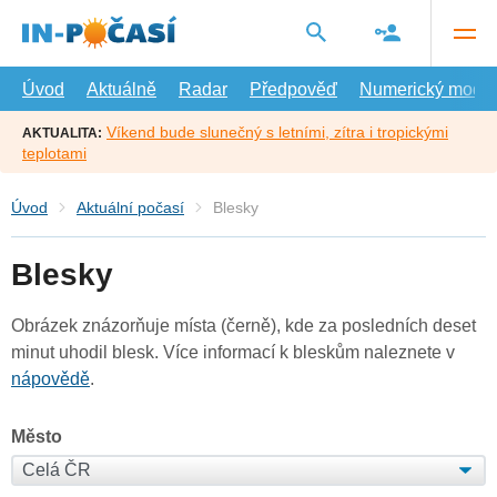
Přejít
na
hlavní
obsah
Úvod
Aktuálně
Radar
Předpověď
Numerický model
Víkend bude slunečný s letními, zítra i tropickými
AKTUALITA:
teplotami
Úvod
Aktuální počasí
Blesky
Blesky
Obrázek znázorňuje místa (černě), kde za posledních deset
minut uhodil blesk. Více informací k bleskům naleznete v
nápovědě
.
Město