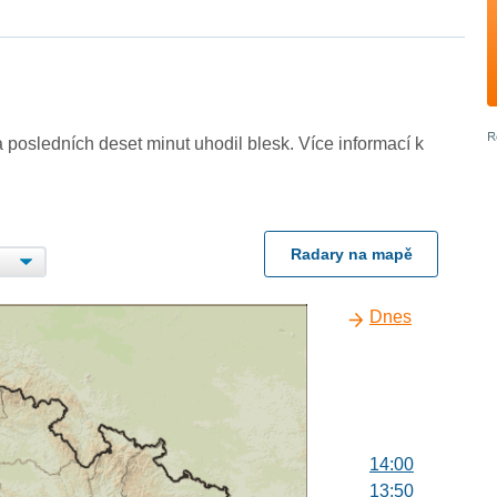
 posledních deset minut uhodil blesk. Více informací k
Radary na mapě
Dnes
14:00
13:50