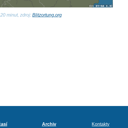
20 minut, zdroj:
Blitzortung.org
así
Archiv
Kontakty