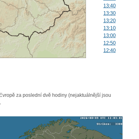
13:40
13:30
13:20
13:10
13:00
12:50
12:40
12:30
12:20
12:10
12:00
11:50
11:40
vropě za poslední dvě hodiny (nejaktuálnější jsou
11:30
.
11:20
11:10
11:00
10:50