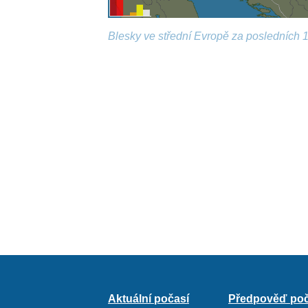
Blesky ve střední Evropě za posledních 1
Aktuální počasí
Předpověď poč