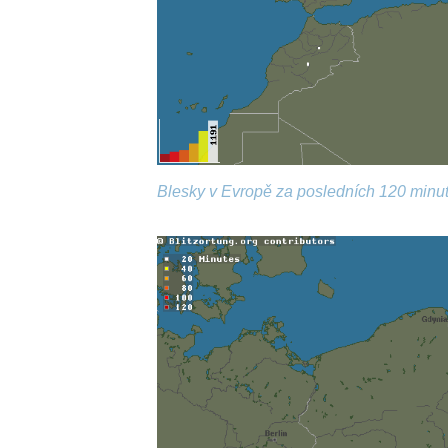
Blesky v Evropě za posledních 120 minut