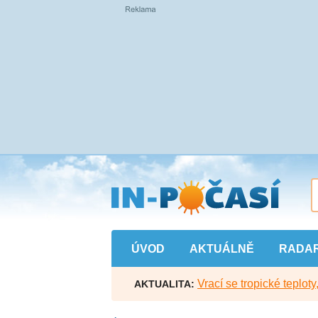
Přejít
na
hlavní
obsah
ÚVOD
AKTUÁLNĚ
RADA
Vrací se tropické teploty
AKTUALITA: