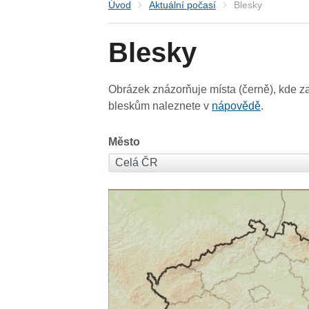
Úvod
Aktuální počasí
Blesky
Blesky
Obrázek znázorňuje místa (černě), kde za
bleskům naleznete v
nápovědě
.
Město