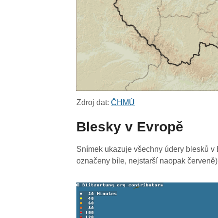
Zdroj dat:
ČHMÚ
Blesky v Evropě
Snímek ukazuje všechny údery blesků v E
označeny bíle, nejstarší naopak červeně)