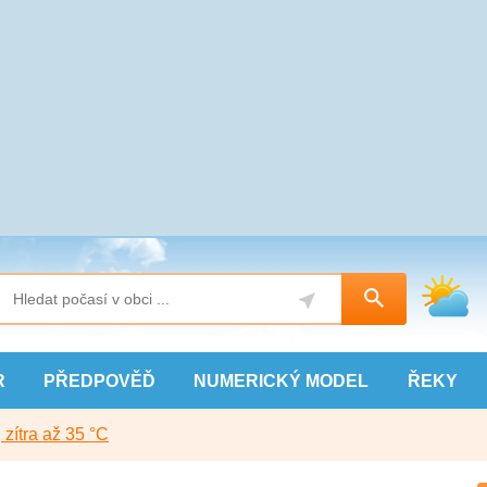
R
PŘEDPOVĚĎ
NUMERICKÝ
MODEL
ŘEKY
, zítra až 35 °C