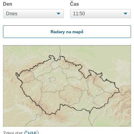
Den
Čas
Radary na mapě
Zdroj dat:
ČHMÚ