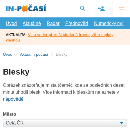
Přejít
na
hlavní
obsah
Úvod
Aktuálně
Radar
Předpověď
Numerický model
Vlnu veder přeruší studená fronta, zítra teploty
AKTUALITA:
klesnou
Úvod
Aktuální počasí
Blesky
Blesky
Obrázek znázorňuje místa (černě), kde za posledních deset
minut uhodil blesk. Více informací k bleskům naleznete v
nápovědě
.
Město