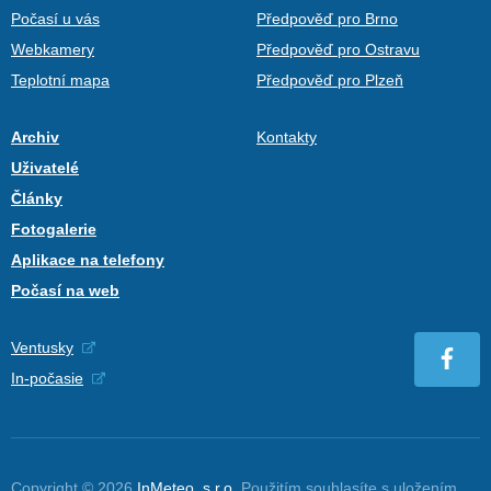
Počasí u vás
Předpověď pro Brno
Webkamery
Předpověď pro Ostravu
Teplotní mapa
Předpověď pro Plzeň
Archiv
Kontakty
Uživatelé
Články
Fotogalerie
Aplikace na telefony
Počasí na web
Ventusky
In-počasie
Copyright © 2026
InMeteo, s.r.o.
Použitím souhlasíte s uložením