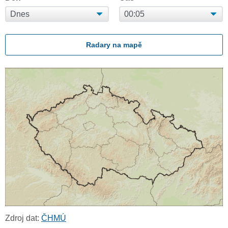
Radary na mapě
Zdroj dat:
ČHMÚ