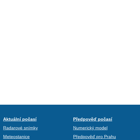
Aktuální počasí
Předpověď počasí
Radarové snímky
Numerický model
Meteostanice
Předpověď pro Prahu