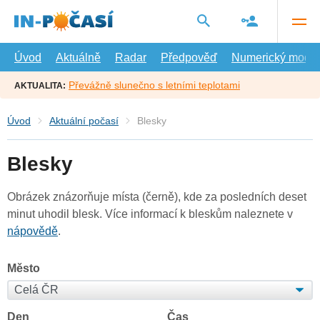
Přejít
na
hlavní
obsah
Úvod
Aktuálně
Radar
Předpověď
Numerický model
Převážně slunečno s letními teplotami
AKTUALITA:
Úvod
Aktuální počasí
Blesky
Blesky
Obrázek znázorňuje místa (černě), kde za posledních deset
minut uhodil blesk. Více informací k bleskům naleznete v
nápovědě
.
Město
Den
Čas