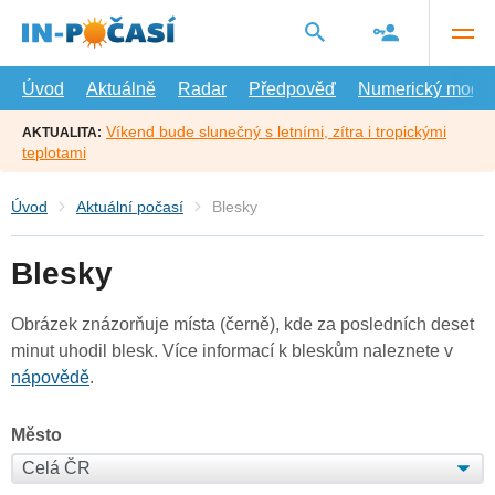
Přejít
na
hlavní
obsah
Úvod
Aktuálně
Radar
Předpověď
Numerický model
Víkend bude slunečný s letními, zítra i tropickými
AKTUALITA:
teplotami
Úvod
Aktuální počasí
Blesky
Blesky
Obrázek znázorňuje místa (černě), kde za posledních deset
minut uhodil blesk. Více informací k bleskům naleznete v
nápovědě
.
Město