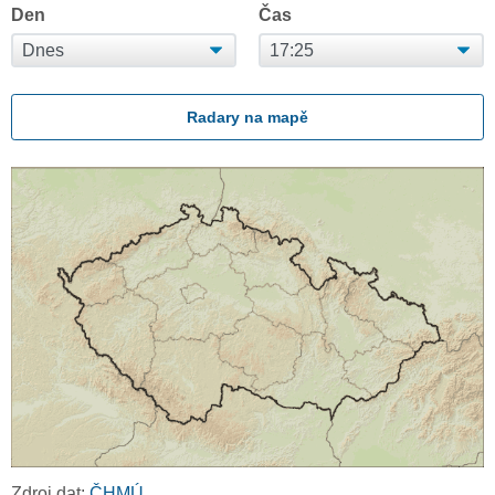
Den
Čas
Radary na mapě
Zdroj dat:
ČHMÚ