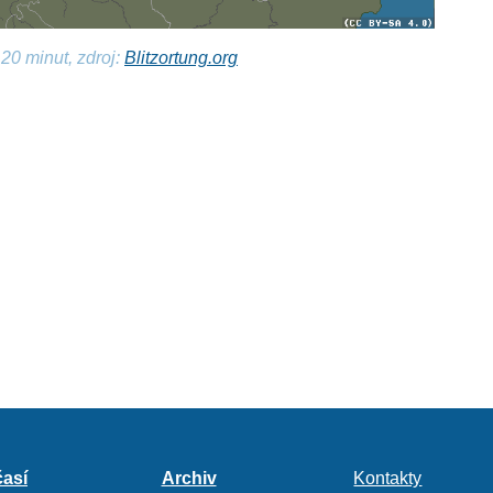
20 minut, zdroj:
Blitzortung.org
así
Archiv
Kontakty