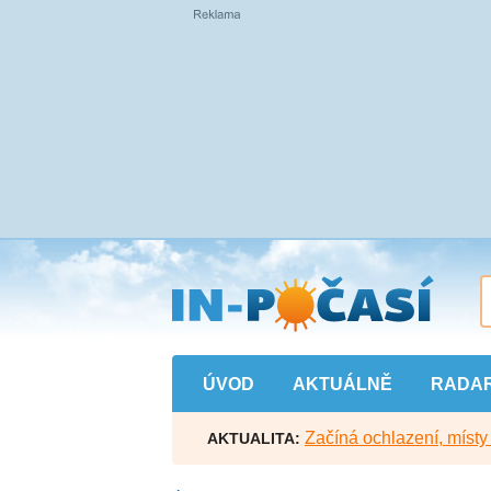
Přejít
na
hlavní
obsah
ÚVOD
AKTUÁLNĚ
RADA
Začíná ochlazení, míst
AKTUALITA: