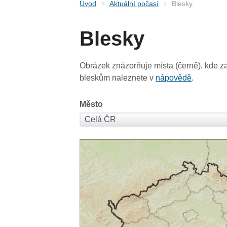
Úvod
Aktuální počasí
Blesky
Blesky
Obrázek znázorňuje místa (černě), kde za
bleskům naleznete v
nápovědě
.
Město