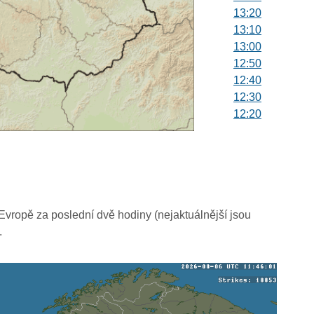
13:20
13:10
13:00
12:50
12:40
12:30
12:20
12:10
12:00
11:50
11:40
11:30
11:20
vropě za poslední dvě hodiny (nejaktuálnější jsou
11:10
.
11:00
10:50
10:40
10:30