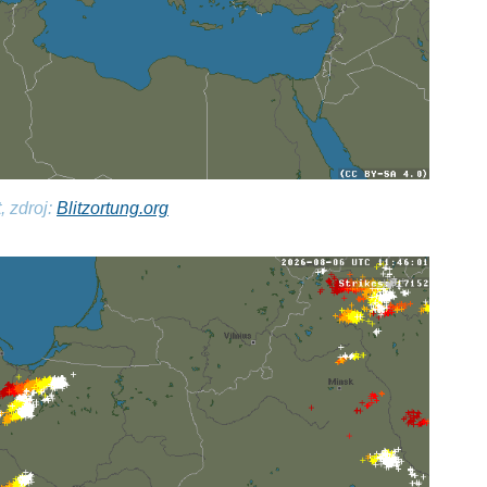
, zdroj:
Blitzortung.org