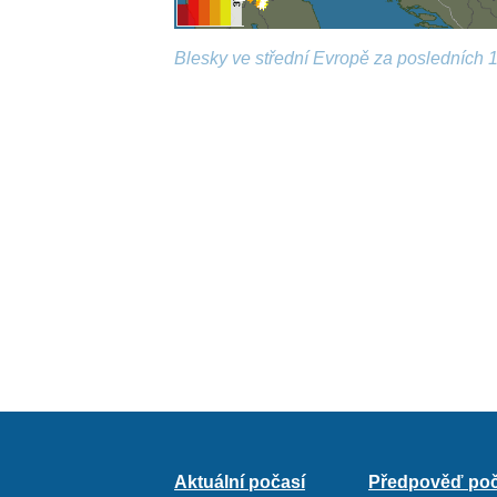
Blesky ve střední Evropě za posledních 1
Aktuální počasí
Předpověď poč