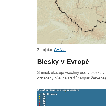
Zdroj dat:
ČHMÚ
Blesky v Evropě
Snímek ukazuje všechny údery blesků v E
označeny bíle, nejstarší naopak červeně)