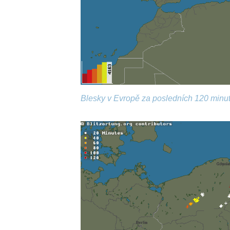
Blesky v Evropě za posledních 120 minut