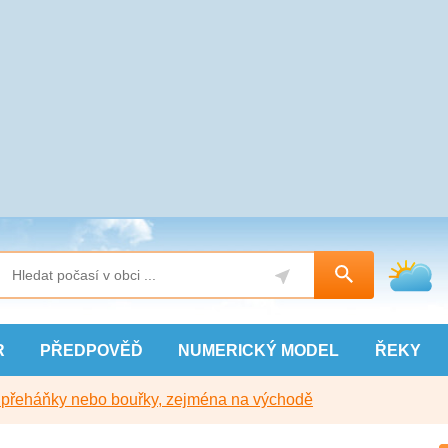
R
PŘEDPOVĚĎ
NUMERICKÝ
MODEL
ŘEKY
y přeháňky nebo bouřky, zejména na východě