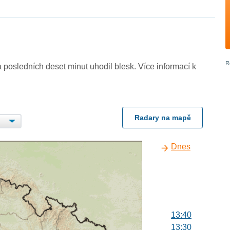
 posledních deset minut uhodil blesk. Více informací k
Radary na mapě
Dnes
13:40
13:30