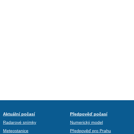
Aktuální počasí
Předpověď počasí
Radarové snímky
Numerický model
Meteostanice
Předpověď pro Prahu