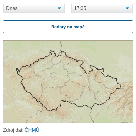
Radary na mapě
Zdroj dat:
ČHMÚ