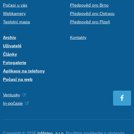
Počasí u vás
Předpověď pro Brno
Webkamery
Předpověď pro Ostravu
Teplotní mapa
Předpověď pro Plzeň
Archiv
Kontakty
Uživatelé
Články
Fotogalerie
Aplikace na telefony
Počasí na web
Ventusky
In-počasie
Copyright © 2026
InMeteo, s.r.o.
Použitím souhlasíte s uložením