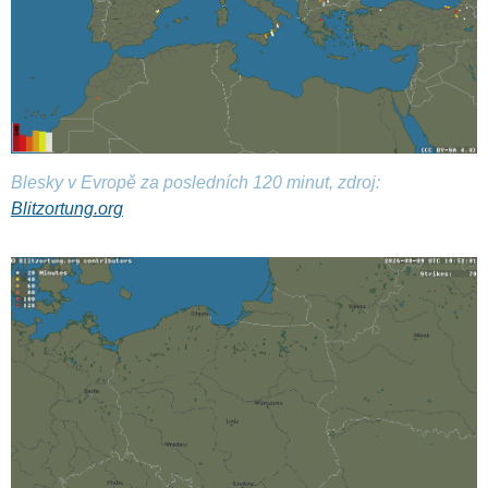
Blesky v Evropě za posledních 120 minut, zdroj:
Blitzortung.org