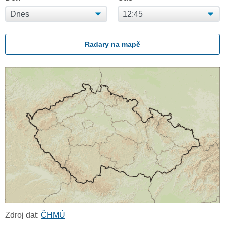
Radary na mapě
Zdroj dat:
ČHMÚ