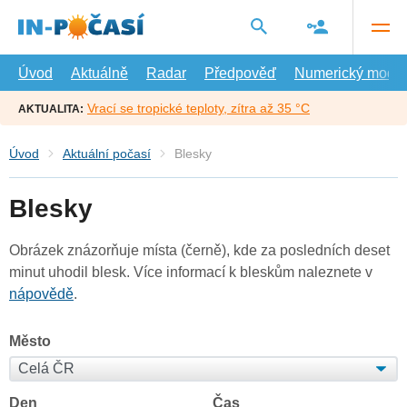
Přejít
na
hlavní
obsah
Úvod
Aktuálně
Radar
Předpověď
Numerický model
Vrací se tropické teploty, zítra až 35 °C
AKTUALITA:
Úvod
Aktuální počasí
Blesky
Blesky
Obrázek znázorňuje místa (černě), kde za posledních deset
minut uhodil blesk. Více informací k bleskům naleznete v
nápovědě
.
Město
Den
Čas