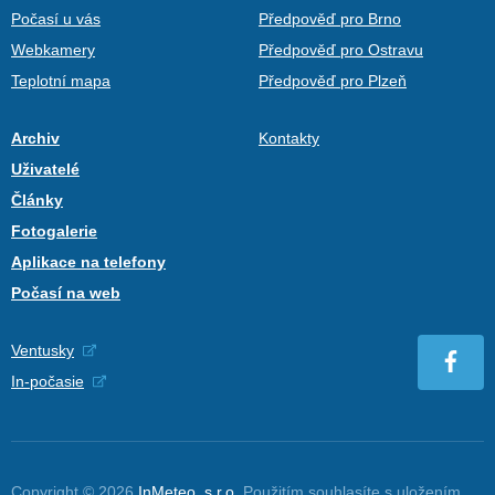
Počasí u vás
Předpověď pro Brno
Webkamery
Předpověď pro Ostravu
Teplotní mapa
Předpověď pro Plzeň
Archiv
Kontakty
Uživatelé
Články
Fotogalerie
Aplikace na telefony
Počasí na web
Ventusky
In-počasie
Copyright © 2026
InMeteo, s.r.o.
Použitím souhlasíte s uložením