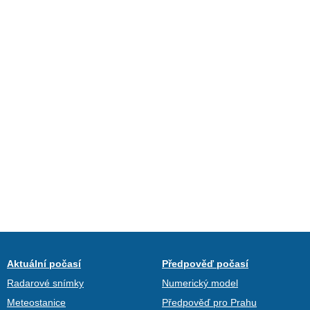
Aktuální počasí
Předpověď počasí
Radarové snímky
Numerický model
Meteostanice
Předpověď pro Prahu