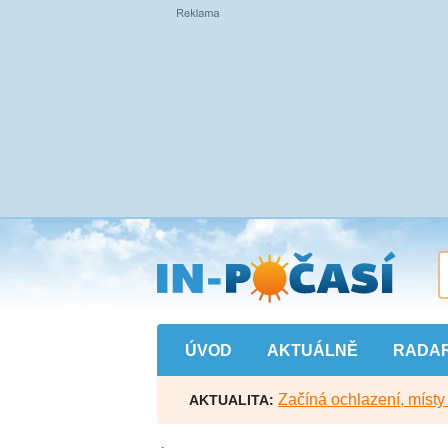
Přejít
na
hlavní
obsah
ÚVOD
AKTUÁLNĚ
RADA
Začíná ochlazení, míst
AKTUALITA: