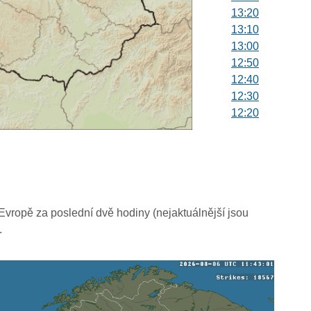
13:20
13:10
13:00
12:50
12:40
12:30
12:20
12:10
12:00
11:50
11:40
11:30
11:20
vropě za poslední dvě hodiny (nejaktuálnější jsou
11:10
.
11:00
10:50
10:40
10:30