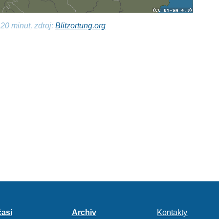
20 minut, zdroj:
Blitzortung.org
así
Archiv
Kontakty