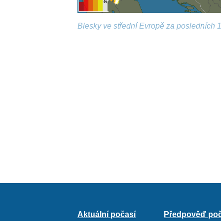
Blesky ve střední Evropě za posledních 1
Aktuální počasí
Předpověď poč