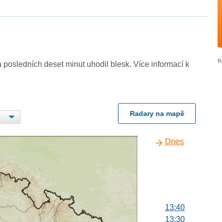
 posledních deset minut uhodil blesk. Více informací k
Radary na mapě
Dnes
13:40
13:30