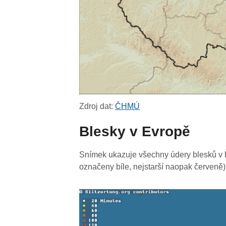
Zdroj dat:
ČHMÚ
Blesky v Evropě
Snímek ukazuje všechny údery blesků v E
označeny bíle, nejstarší naopak červeně)