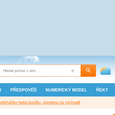
R
PŘEDPOVĚĎ
NUMERICKÝ
MODEL
ŘEKY
y přeháňky nebo bouřky, zejména na východě