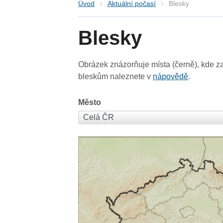
Úvod
Aktuální počasí
Blesky
Blesky
Obrázek znázorňuje místa (černě), kde za
bleskům naleznete v
nápovědě
.
Město