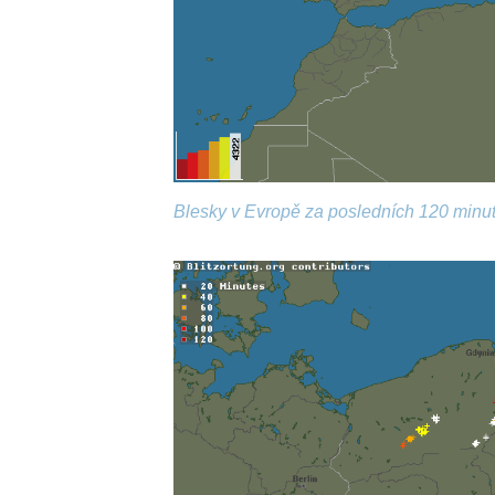
Blesky v Evropě za posledních 120 minut