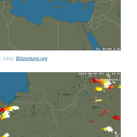
, zdroj:
Blitzortung.org