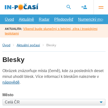
Přejít
na
hlavní
obsah
Úvod
Aktuálně
Radar
Předpověď
Numerický model
Víkend bude slunečný s letními, zítra i tropickými
AKTUALITA:
teplotami
Úvod
Aktuální počasí
Blesky
Blesky
Obrázek znázorňuje místa (černě), kde za posledních deset
minut uhodil blesk. Více informací k bleskům naleznete v
nápovědě
.
Město