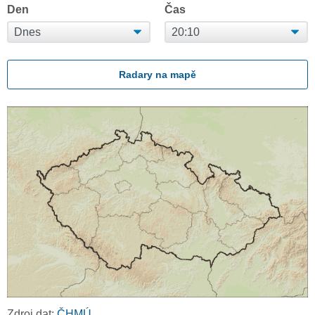
Den
Čas
Radary na mapě
Zdroj dat:
ČHMÚ