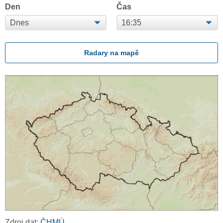
Den
Čas
Radary na mapě
Zdroj dat:
ČHMÚ