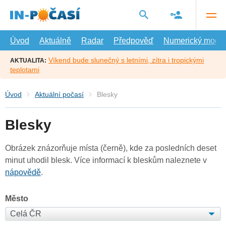
Přejít
na
hlavní
obsah
Úvod
Aktuálně
Radar
Předpověď
Numerický model
Víkend bude slunečný s letními, zítra i tropickými
AKTUALITA:
teplotami
Úvod
Aktuální počasí
Blesky
Blesky
Obrázek znázorňuje místa (černě), kde za posledních deset
minut uhodil blesk. Více informací k bleskům naleznete v
nápovědě
.
Město